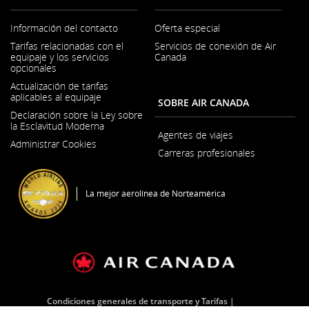
Información del contacto
Oferta especial
Se
Tarifas relacionadas con el
Servicios de conexión de Air
abre
equipaje y los servicios
Canada
en
opcionales
una
ventana
Actualización de tarifas
nueva
aplicables al equipaje
SOBRE AIR CANADA
Declaración sobre la Ley sobre
la Esclavitud Moderna
Se
Agentes de viajes
Administrar Cookies
abre
Carreras profesionales
en
Se
una
abre
ventana
en
nueva
La mejor aerolínea de Norteamérica
una
ventana
nueva
Condiciones generales de transporte y Tarifas