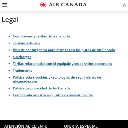
Ir
Omitir
Omitir
Ir
Omitir
Omitir
Omitir
In
a
y
y
a
y
y
y
se
página
pasar
pasar
campo
pasar
pasar
pasar
o
de
a
al
de
a
al
a
Legal
cr
inicio
la
contenido
búsqueda
los
mapa
Contáctenos
cu
pantalla
vínculos
del
d
de
del
sitio
Ae
navegación
pie
Condiciones y tarifas de transporte
principal
de
página
Términos de uso
Plan de contingencia para retrasos en las pistas de Air Canada
surcharges
Tarifas relacionadas con el equipaje y los servicios opcionales
Trademarks
Política sobre cookies y tecnologías de seguimiento de
aircanada.com
Política de privacidad de Air Canada
Comprenda nuestro requisito de consentimiento
ATENCIÓN AL CLIENTE
OFERTA ESPECIAL