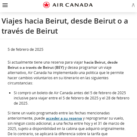
Ir
Omitir
Omitir
Ir
Omitir
Omitir
Omitir
In
a
y
y
a
y
y
y
se
página
pasar
pasar
campo
pasar
pasar
pasar
o
de
a
al
de
a
al
a
Viajes hacia Beirut, desde Beirut o a
cr
inicio
la
contenido
búsqueda
los
mapa
Contáctenos
cu
pantalla
vínculos
del
través de Beirut
d
de
del
sitio
Ae
navegación
pie
principal
de
página
5 de febrero de 2025
Si actualmente tiene una reserva para viajar
hacia Beirut, desde
Beirut o a través de Beirut (BEY)
y desea programar un viaje
alternativo, Air Canada ha implementado una política que le permite
hacer cambios voluntarios en su itinerario en las siguientes
circunstancias:
Si compró un boleto de Air Canada antes del 5 de febrero de 2025
inclusive para viajar entre el 5 de febrero de 2025 y el 28 de febrero
de 2025.
Si tiene un vuelo programado entre las fechas mencionadas
anteriormente, puede
acceder a su reserva
y reprogramar su vuelo,
sin ningún costo adicional, a una fecha entre hoy y el 31 de marzo de
2025, sujeto a disponibilidad en la cabina que adquirió originalmente.
De lo contrario, se aplicará la diferencia sobre la tarifa que