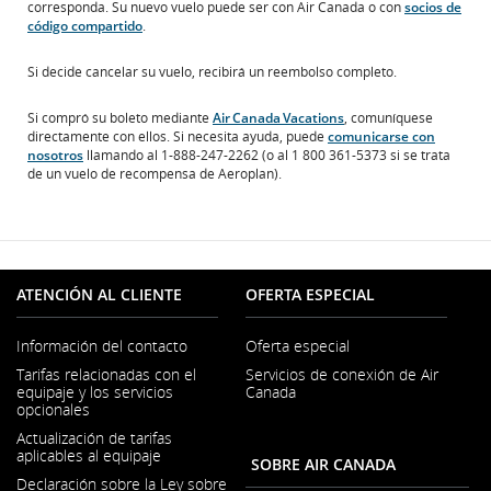
corresponda. Su nuevo vuelo puede ser con Air Canada o con
socios de
código compartido
.
Si decide cancelar su vuelo, recibirá un reembolso completo.
Si compró su boleto mediante
Air Canada Vacations
, comuníquese
directamente con ellos. Si necesita ayuda, puede
comunicarse con
nosotros
llamando al 1-888-247-2262 (o al 1 800 361-5373 si se trata
de un vuelo de recompensa de Aeroplan).
ATENCIÓN AL CLIENTE
OFERTA ESPECIAL
Información del contacto
Oferta especial
Se
Tarifas relacionadas con el
Servicios de conexión de Air
abre
equipaje y los servicios
Canada
en
opcionales
una
ventana
Actualización de tarifas
nueva
aplicables al equipaje
SOBRE AIR CANADA
Declaración sobre la Ley sobre