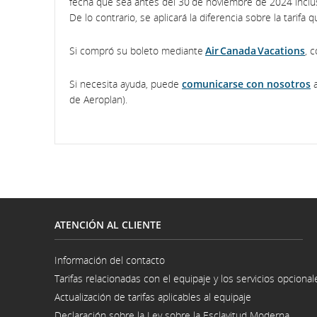
fecha que sea antes del 30 de noviembre de 2024 inclus
De lo contrario, se aplicará la diferencia sobre la tarifa
Si compró su boleto mediante
Air Canada Vacations
, 
Si necesita ayuda, puede
comunicarse con nosotros
a
de Aeroplan).
ATENCIÓN AL CLIENTE
Información del contacto
Se
Tarifas relacionadas con el equipaje y los servicios opcional
abre
en
Actualización de tarifas aplicables al equipaje
una
ventana
Declaración sobre la Ley sobre la Esclavitud Moderna