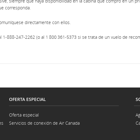
ive, siempre que haya disponibilidad en la cabina que compró en un pri
 que corresponda.
comuníquese directamente con ellos.
l 1-888-247-2262 (o al 1 800 361-5373 si se trata de un vuelo de rec
OFERTA ESPECIAL
S
Oferta especial
Ag
es
Servicios de conexión de Air Canada
Ca