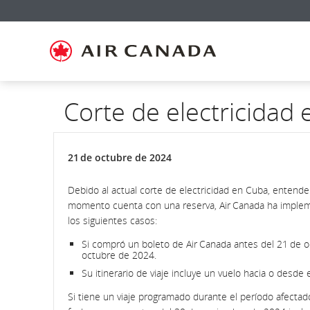
Ir
Omitir
Omitir
Ir
Omitir
Omitir
Omitir
a
y
y
a
y
y
y
página
pasar
pasar
campo
pasar
pasar
pasar
de
a
al
de
a
al
a
inicio
la
contenido
búsqueda
los
mapa
Contáctenos
pantalla
vínculos
del
de
del
sitio
navegación
pie
principal
de
Corte de electricidad
página
21 de octubre de 2024
Debido al actual corte de electricidad en Cuba, entend
momento cuenta con una reserva, Air Canada ha implemen
los siguientes casos:
Si compró un boleto de Air Canada antes del 21 de oc
octubre de 2024.
Su itinerario de viaje incluye un vuelo hacia o desde
Si tiene un viaje programado durante el período afecta