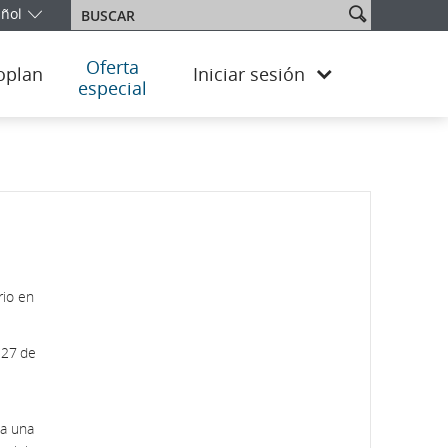
ñol
Buscar
e su edición e idioma. En este momento, se encuentra en la edició
Oferta
oplan
Iniciar sesión
especial
rio en
 27 de
 a una