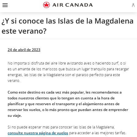
Ir
Omitir
Omitir
Ir
Omitir
Omitir
Omitir
In
a
y
y
a
y
y
y
se
página
pasar
pasar
campo
pasar
pasar
pasar
o
de
a
al
de
a
al
a
¿Y si conoce las Islas de la Magdalena
cr
inicio
la
contenido
búsqueda
los
mapa
Contáctenos
cu
pantalla
vínculos
del
este verano?
d
de
del
sitio
Ae
navegación
pie
principal
de
página
24 de abril de 2023
No importa si disfruta del aire libre avistando aves o haciendo surf, o si
es un amante de los mariscos que busca un lugar tranquilo para recargar
energías, las Islas de la Magdalena son el paraíso perfecto para este
verano.
Como este destino es cada vez más popular, les recomendamos a
todos nuestros clientes que lo tengan en cuenta a la hora de
planificar y que reserven el transporte y el alojamiento antes de
reservar los vuelos, o lo más pronto que puedan antes de emprender
su viaje.
Si no puede esperar más para conocer las Islas de la Magdalena,
consulte nuestra página de vuelos
para acceder a las mejores tarifas.