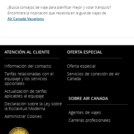
¿Busca consejos de viaje para planificar mejor y volar tranquilo?
Encontrará la inspiración que necesita en la guía de viajes de
Air Canada Vacations
..
ATENCIÓN AL CLIENTE
OFERTA ESPECIAL
Información del contacto
Oferta especial
Se
Tarifas relacionadas con el
Servicios de conexión de Air
abre
equipaje y los servicios
Canada
en
opcionales
una
ventana
Actualización de tarifas
nueva
aplicables al equipaje
SOBRE AIR CANADA
Declaración sobre la Ley sobre
la Esclavitud Moderna
Se
Agentes de viajes
Administrar Cookies
abre
Carreras profesionales
en
Se
una
abre
ventana
en