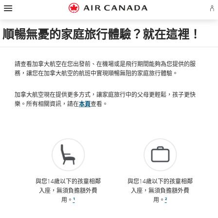
漢
跳
跳
跳
跳
跳
跳
跳
堡
登
至
至
至
至
至
至
至
導
入
主
主
內
搜
頁
網
聯
覽
或
頁
導
容
尋
脚
頁
絡
順暢無憂的家庭旅行體驗？就在這裡！
建
覽
欄
連
地
我
立
結
圖
們
Ae
帳
戶
請查看加拿大航空在您出發前、在機場或是飛行期間能夠為您提供的服
務，讓您在加拿大航空的航班中實現順暢無阻的家庭旅行體驗。
加拿大航空現在提供更多方式，讓家庭旅行中的父母更輕鬆，孩子更快
樂。所有相關資訊，請在
本頁
查看。
與您14歲以下的孩童相鄰
與您14歲以下的孩童相鄰
入座，無須負擔額外費
入座，無須負擔額外費
用。
¹
用。
²