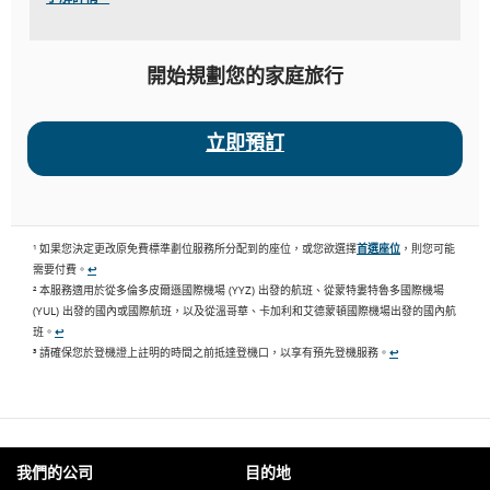
開始規劃您的家庭旅行
立即預訂
¹ 如果您決定更改原免費標準劃位服務所分配到的座位，或您欲選擇
首選座位
，則您可能
需要付費。
↩
² 本服務適用於從多倫多皮爾遜國際機場 (YYZ) 出發的航班、從蒙特婁特魯多國際機場
(YUL) 出發的國內或國際航班，以及從溫哥華、卡加利和艾德蒙頓國際機場出發的國內航
班。
↩
³ 請確保您於登機證上註明的時間之前抵達登機口，以享有預先登機服務。
↩
我們的公司
目的地