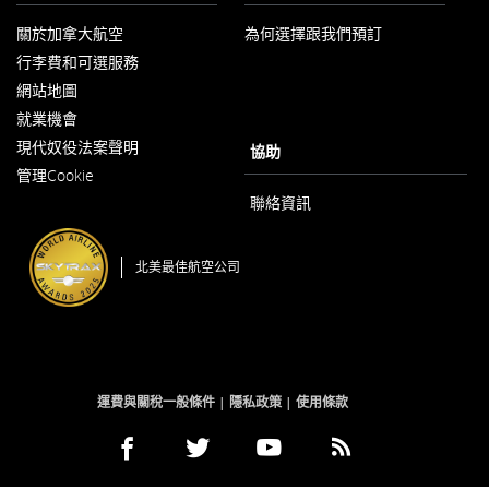
關於加拿大航空
為何選擇跟我們預訂
以
行李費和可選服務
新
視
網站地圖
窗
開
就業機會
以
啟
現代奴役法案聲明
新
協助
以
視
管理Cookie
新
窗
視
開
聯絡資訊
窗
啟
開
啟
北美最佳航空公司
運費與關稅一般條件
隱私政策
使用條款
Facebook
以
外
Twitter
以
外
YouTube
以
外
RSS
以
外
(開
新
部
(開
新
部
(開
新
部
Feeds
新
部