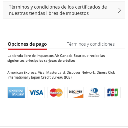
abre
externo
Términos y condiciones de los certificados de
en
que
una
puede
nuestras tiendas libres de impuestos
ventana
no
nueva
cumplir
con
las
pautas
Opciones de pago
Términos y condiciones
de
accesibilidad
Opciones
Opciones
o
La tienda libre de impuestos Air Canada Boutique recibe las
de
de
siguientes principales tarjetas de crédito:
las
pago
pago
preferencias
lingüísticas.
American Express, Visa, Mastercard, Discover Network, Diners Club
International y Japan Credit Bureau (JCB)
Términos
Términos
Tienda a bordo libre de impuestos Air Canada Boutique:
y
y
Todas las operaciones se realizan en dólares canadienses (CAD).
condiciones
condiciones