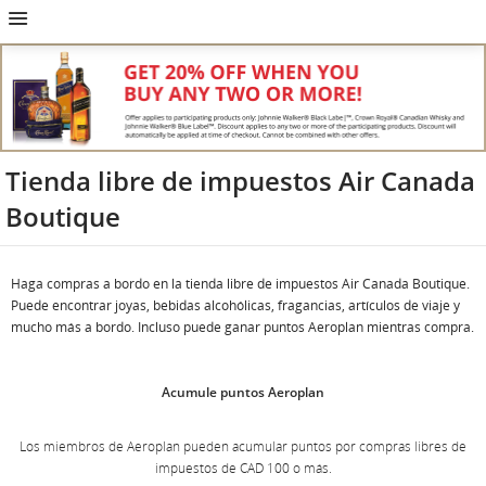
Ir
Omitir
Omitir
Ir
Omitir
Omitir
Omitir
a
y
y
a
y
y
y
página
pasar
pasar
campo
pasar
pasar
pasar
de
a
al
de
a
al
a
inicio
la
contenido
búsqueda
los
mapa
Contáctenos
pantalla
vínculos
del
de
del
sitio
navegación
pie
principal
de
página
Tienda libre de impuestos Air Canada
Boutique
Haga compras a bordo en la tienda libre de impuestos Air Canada Boutique.
Puede encontrar joyas, bebidas alcohólicas, fragancias, artículos de viaje y
mucho más a bordo. Incluso puede ganar puntos Aeroplan mientras compra.
Acumule puntos Aeroplan
Los miembros de Aeroplan pueden acumular puntos por compras libres de
impuestos de CAD 100 o más.