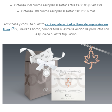
Obtenga 250 puntos Aeroplan al gastar entre CAD 100 y CAD 199.
Obtenga 500 puntos Aeroplan al gastar CAD 200 o más.
Anticípese y consulte nuestro
catálogo de artículos libres de impuestos en
Sitio
línea
y, una vez a bordo, compre toda nuestra selección de productos con
externo
la ayuda de nuestra tripulación.
que
puede
no
cumplir
con
las
pautas
de
accesibilidad
o
las
preferencias
lingüísticas.