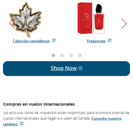
Duty
Free
Exclusives
Colección canadiense
Fragancias
Se
Sitio
Se
Sitio
abre
externo
abre
externo
en
que
en
que
una
puede
una
puede
ventana
no
ventana
no
Sitio externo que pu
Shop Now
nueva
cumplir
nueva
cumplir
con
con
las
las
pautas
pautas
de
de
accesibilidad
accesibilidad
o
o
Compras en vuelos internacionales
las
las
preferencias
preferencias
Los artículos libres de impuestos están disponibles para la compra a bordo de
lingüísticas.
lingüísticas.
vuelos internacionales que llegan a o salen de Canadá.
Consulte nuestro
catálogo
.
Se
Sitio