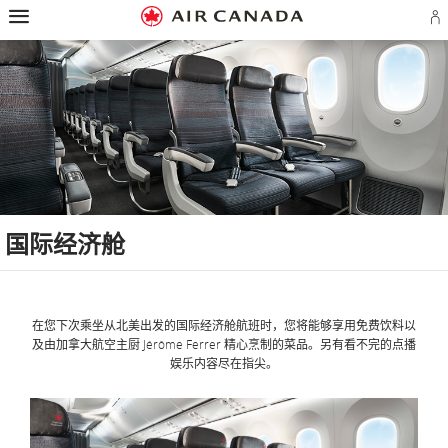
跳
跳
跳
跳
跳
跳
跳
至
至
至
至
至
至
至
登
主
主
内
搜
页
网
联
录
页
导
容
索
脚
页
系
或
航
栏
链
指
我
创
接
南
们
建
A
账
户
国际经济舱
在您下次乘坐从北美出发的国际经济舱航班时，您将能够享用免费饮料以
及由加拿大航空主厨 Jérôme Ferrer 精心烹制的菜品。另有看不完的点播
娱乐内容尽在指尖。