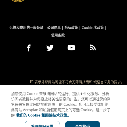
运输和费用的一般条款
公司信息
隐私政策
Cookie 术政策
使用条款
Facebook
在
外
Twitter
在
外
YouTube
在
外
RSS
在
外
(打
新
部
(打
新
部
(打
新
部
Feeds
新
部
开
窗
网
开
窗
网
开
窗
网
(打
窗
网
新
口
站
新
口
站
新
口
站
开
口
站
窗
内
可
窗
内
可
窗
内
可
新
内
可
口)
打
能
口)
打
能
口)
打
能
窗
打
能
表示外部网站可能不符合无障碍指南和/或语言义务的要求。
开
不
开
不
开
不
口)
开
不
符
符
符
符
合
合
合
合
加航使用 Cookie 来维持网站的运行、提供个性化服务、分析
无
无
无
无
访问者数据并为您投放相关性更高的广告。您可以通过您的浏
障
障
障
障
览器来管理此网站加航网页上的 Cookie。您可以接受或拒绝
碍
碍
碍
碍
指
指
指
指
此网站 Aeroplan 和加航假期网页上的可选 Cookie。进一步了
南
南
南
南
解
我们的 Cookie 和跟踪技术政策。
和/
和/
和/
和/
或
或
或
或
管理偏好设置
全部接受