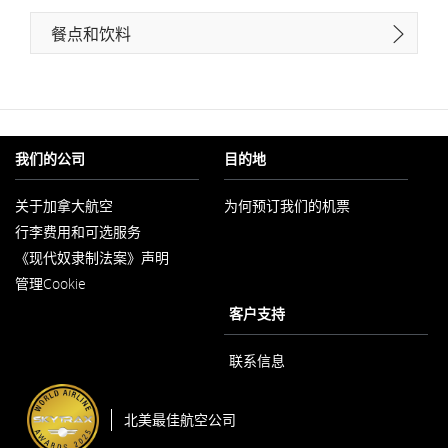
餐点和饮料
我们的公司
目的地
关于加拿大航空
为何预订我们的机票
在
行李费用和可选服务
新
窗
《现代奴隶制法案》声明
口
在
内
管理Cookie
新
打
窗
客户支持
开
口
内
打
联系信息
开
北美最佳航空公司