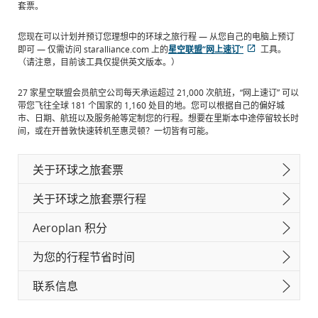
套票。
您现在可以计划并预订您理想中的环球之旅行程 — 从您自己的电脑上预订
即可 — 仅需访问 staralliance.com 上的
星空联盟“网上速订”
工具。
打
外
（请注意，目前该工具仅提供英文版本。）
开
部
新
网
27 家星空联盟会员航空公司每天承运超过 21,000 次航班，“网上速订” 可以
窗
站
带您飞往全球 181 个国家的 1,160 处目的地。您可以根据自己的偏好城
口
可
市、日期、航班以及服务舱等定制您的行程。想要在里斯本中途停留较长时
能
间，或在开普敦快速转机至惠灵顿？一切皆有可能。
不
符
合
关于环球之旅套票
无
障
关于环球之旅套票行程
碍
指
南
Aeroplan 积分
和/
或
为您的行程节省时间
语
言
联系信息
义
务
的