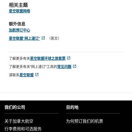
要
相关主题
求。
星空联盟网络
额外信息
加航预订中心
星空联盟“网上速订”
（英文）
打
外
开
部
新
网
了解更多有关
星空联盟环球之旅套票
窗
站
打
外
口
可
了解更多有关“网上速订”工具的
常见问题
开
部
能
打
外
新
网
不
请联系
星空联盟
开
部
窗
站
打
外
符
新
网
口
可
开
部
合
窗
站
能
新
网
无
口
可
不
窗
站
障
能
符
口
可
碍
不
合
能
指
我们的公司
目的地
符
无
不
南
合
障
符
和/
无
关于加拿大航空
为何预订我们的机票
碍
合
或
障
在
指
无
语
行李费用和可选服务
新
碍
南