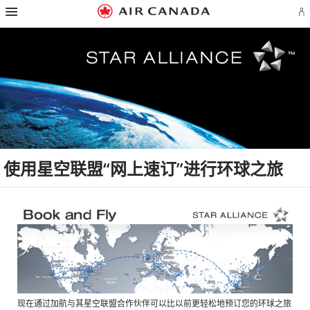
跳
跳
跳
跳
跳
跳
跳
登
至
至
至
至
至
至
至
录
主
主
内
搜
页
网
联
或
页
导
容
索
脚
页
系
创
航
栏
链
指
我
建
接
南
们
Ae
账
户
使用星空联盟“网上速订”进行环球之旅
现在通过加航与其星空联盟合作伙伴可以比以前更轻松地预订您的环球之旅