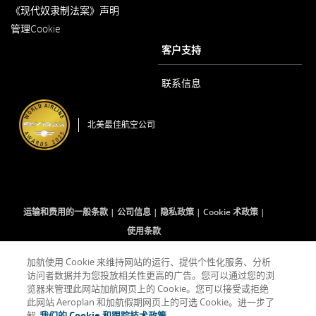
障
言
窗
指
《现代奴隶制法案》声明
和/
碍
义
口
在
南
或
指
内
务
管理Cookie
新
和/
语
打
南
的
窗
或
客户支持
开
言
和/
要
口
语
义
或
内
求。
言
打
务
语
联系信息
义
开
的
言
务
要
义
的
求。
务
要
北美最佳航空公司
的
求。
要
求。
运输和费用的一般条款
公司信息
隐私政策
Cookie 术政策
使用条款
加航使用 Cookie 来维持网站的运行、提供个性化服务、分析
访问者数据并为您投放相关性更高的广告。您可以通过您的浏
Facebook
在
外
Twitter
在
外
YouTube
在
外
RSS
在
外
(打
新
部
(打
新
部
(打
新
部
Feeds
新
部
览器来管理此网站加航网页上的 Cookie。您可以接受或拒绝
开
窗
网
开
窗
网
开
窗
网
(打
窗
网
此网站 Aeroplan 和加航假期网页上的可选 Cookie。进一步了
新
口
站
新
口
站
新
口
站
开
口
站
解
我们的 Cookie 和跟踪技术政策。
窗
内
可
窗
内
可
窗
内
可
新
内
可