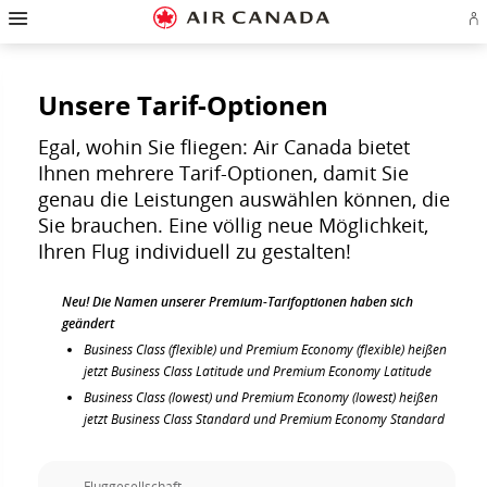
Zur
Zur
Zu
Zum
Zu
Zur
Zu
A
Startseite
Hauptnavigation
Inhalten
Suchfeld
Links
Sitemap
Kontakt
od
springen
springen
springen
springen
in
springen
springen
Ae
der
Ko
Fußzeile
er
springen
Unsere Tarif-Optionen
Egal, wohin Sie fliegen: Air Canada bietet
Ihnen mehrere Tarif-Optionen, damit Sie
genau die Leistungen auswählen können, die
Sie brauchen. Eine völlig neue Möglichkeit,
Ihren Flug individuell zu gestalten!
Neu! Die Namen unserer Premium-Tarifoptionen haben sich
geändert
Business Class (flexible) und Premium Economy (flexible) heißen
jetzt Business Class Latitude und Premium Economy Latitude
Business Class (lowest) und Premium Economy (lowest) heißen
jetzt Business Class Standard und Premium Economy Standard
Fluggesellschaft