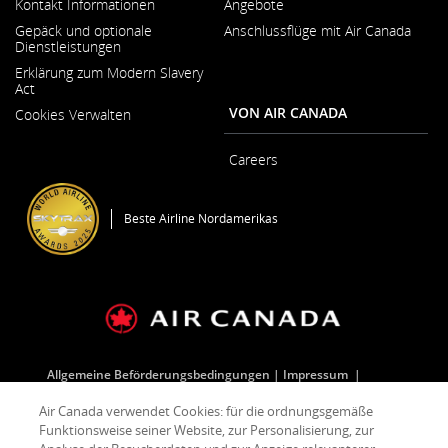
Kontakt Informationen
Angebote
Wird
Gepäck und optionale
Anschlussflüge mit Air Canada
in
Dienstleistungen
neuem
Fenster
Erklärung zum Modern Slavery
geöffnet
Act
Wird
VON AIR CANADA
Cookies Verwalten
in
neuem
Fenster
Careers
geöffnet
Wird
in
neuem
Beste Airline Nordamerikas
Fenster
geöffnet
Allgemeine Beförderungsbedingungen
Impressum
Datenschutz
Cookie-Richtlinie
Air Canada verwendet Cookies: für die ordnungsgemäße
Funktionsweise seiner Website, zur Personalisierung, zur