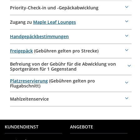
Priority-Check-in und -Gepäckabwicklung
More
details
Zugang zu
Maple Leaf Lounges
More
details
Handgepäckbestimmungen
More
details
Freigepäck
(Gebühren gelten pro Strecke)
More
details
Befreiung von der Gebühr für die Abwicklung von
More
Sportgeräten für 1 Gegenstand
details
Platzreservierung
(Gebühren gelten pro
More
Flugabschnitt)
details
Mahlzeitenservice
More
details
KUNDENDIENST
ANGEBOTE