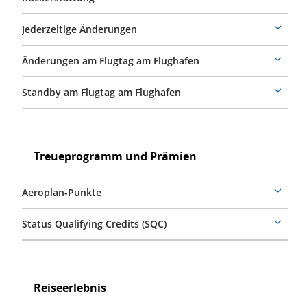
More
details
Jederzeitige Änderungen
More
details
Änderungen am Flugtag am Flughafen
More
details
Standby am Flugtag am Flughafen
More
details
Treueprogramm
und
Treueprogramm
Treueprogramm und Prämien
Prämien
und
Prämien
Aeroplan-Punkte
More
details
Status Qualifying Credits (SQC)
More
details
Reiseerlebnis
Reiseerlebnis
Reiseerlebnis