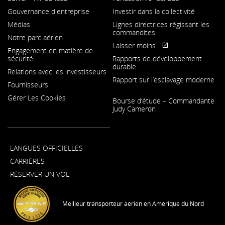
S'ouvre
Gouvernance d'entreprise
Investir dans la collectivité
dans
une
Médias
Lignes directrices régissant les
nouvelle
commandites
fenêtre
Notre parc aérien
S'ouvre
Laisser moins
Engagement en matière de
dans
S'ouvre
Site
sécurité
Rapports de développement
une
dans
Web
durable
nouvelle
une
externe
Relations avec les investisseurs
fenêtre
nouvelle
qui
Rapport sur l’esclavage moderne
fenêtre
pourrait
Fournisseurs
ne
S'ouvre
Gérer Les Cookies
pas
Bourse d’étude – Commandante
dans
respecter
Judy Cameron
une
les
nouvelle
directives
fenêtre
en
matière
LANGUES OFFICIELLES
d’accessibilité
ou
CARRIÈRES
les
préférences
RÉSERVER UN VOL
linguistiques.
Meilleur transporteur aérien en Amérique du Nord