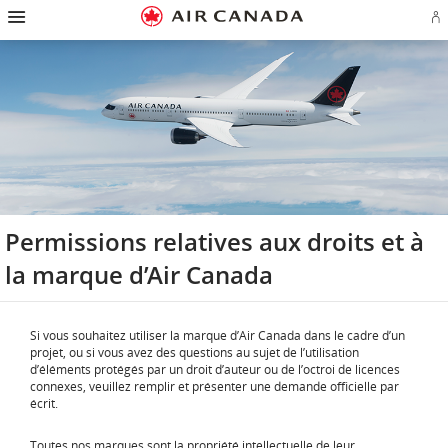
Passez
Passer
Passer
Passez
Passer
Passer
Passer
Ou
à
à
au
au
aux
au
à
u
la
la
contenu
champ
liens
plan
Pour
se
page
navigation
de
en
du
nous
o
d'accueil
principale
recherche
bas
site
joindre
cr
de
u
page
c
Aé
Permissions relatives aux droits et à
la marque d’Air Canada
Si vous souhaitez utiliser la marque d’Air Canada dans le cadre d’un
projet, ou si vous avez des questions au sujet de l’utilisation
d’éléments protégés par un droit d’auteur ou de l’octroi de licences
connexes, veuillez remplir et présenter une demande officielle par
écrit.
Toutes nos marques sont la propriété intellectuelle de leur