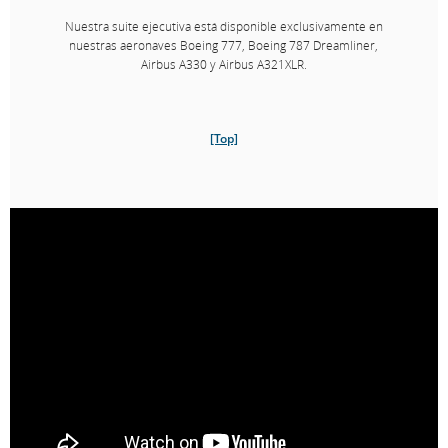
Nuestra suite ejecutiva está disponible exclusivamente en
nuestras aeronaves Boeing 777, Boeing 787 Dreamliner,
Airbus A330 y Airbus A321XLR.
[Top]