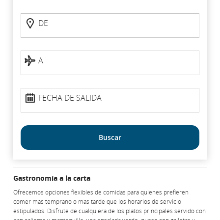
Estado
DE
del
DE
vuelo
según
la
A
A
ruta
Fecha
FECHA DE SALIDA
de
salida
Buscar
Gastronomía a la carta
Ofrecemos opciones flexibles de comidas para quienes prefieren
comer más temprano o más tarde que los horarios de servicio
estipulados. Disfrute de cualquiera de los platos principales servido con