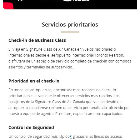
Servicios prioritarios
Check-in de Business Class
Si viaja en Signature Class de Air Canada en vuelos nacionales o
internacionales desde el aeropuerto Internacional Toronto Pearson,
disfrutará de un espacio de servicio completo de check-in con cómodos
asientos y terminales de autoservicio.
Prioridad en el check-in
En todos los aeropuertos, encontrará mostradores de check-in
prioritario exclusivos que le ofrecerán servicios más rápidos. Los
pasajeros de la Signature Class de Air Canada que vuelan desde un
aeropuerto canadiense reciben un servicio personalizado, ofrecido por
nuestro equipo de agentes Premium, específicamente capacitados.
Control de Seguridad
Un control de seguridad más rápido
*
gracias a las líneas de acceso