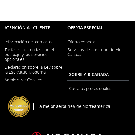
ATENCIÓN AL CLIENTE
OFERTA ESPECIAL
Información del contacto
Oferta especial
Se
Tarifas relacionadas con el
Servicios de conexión de Air
abre
equipaje y los servicios
Canada
en
opcionales
una
ventana
Declaración sobre la Ley sobre
nueva
la Esclavitud Moderna
SOBRE AIR CANADA
Se
Administrar Cookies
abre
en
Carreras profesionales
una
Se
ventana
abre
nueva
en
La mejor aerolínea de Norteamérica
una
ventana
nueva