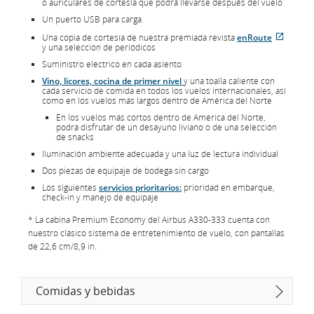
o auriculares de cortesía que podrá llevarse después del vuelo
Un puerto USB para carga
Una copia de cortesía de nuestra premiada revista
enRoute
se
Sitio
y una selección de periódicos
abre
extern
Suministro eléctrico en cada asiento
en
que
una
puede
Vino, licores, cocina de primer nivel
y una toalla caliente con
ventana
no
cada servicio de comida en todos los vuelos internacionales, así
nueva
cumplir
como en los vuelos más largos dentro de América del Norte
con
las
En los vuelos más cortos dentro de América del Norte,
pautas
podrá disfrutar de un desayuno liviano o de una selección
de
de snacks
accesib
o
Iluminación ambiente adecuada y una luz de lectura individual
las
Dos piezas de equipaje de bodega sin cargo
prefere
lingüíst
Los siguientes
servicios prioritarios:
prioridad en embarque,
check-in y manejo de equipaje
* La cabina Premium Economy del Airbus A330-333 cuenta con
nuestro clásico sistema de entretenimiento de vuelo, con pantallas
de 22,6 cm/8,9 in.
Comidas y bebidas