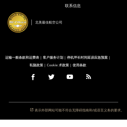
口
内
联系信息
打
开
北美最佳航空公司
运输一般条款和运费表
客户服务计划
停机坪长时间延误应急预案
私隐政策
Cookie 术政策
使用条款
Facebook
在
外
Twitter
在
外
YouTube
在
外
RSS
在
外
(打
新
部
(打
新
部
(打
新
部
订
新
部
开
窗
网
开
窗
网
开
窗
网
阅
窗
网
新
口
站
新
口
站
新
口
站
(打
口
站
窗
内
可
窗
内
可
窗
内
可
开
内
可
口)
打
能
口)
打
能
口)
打
能
新
打
能
开
不
开
不
开
不
窗
开
不
表示外部网站可能不符合无障碍指南和/或语言义务的要求。
符
符
符
口)
符
合
合
合
合
无
无
无
无
障
障
障
障
碍
碍
碍
碍