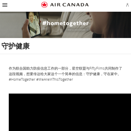
跳
跳
跳
跳
跳
跳
跳
登
至
至
至
至
至
至
至
录
主
主
内
搜
页
网
联
或
页
导
容
索
脚
页
系
创
航
栏
链
指
我
建
接
南
们
Ae
账
户
守护健康
作为联合国助力防疫信息工作的一部分，星空联盟与FiftyFilms共同制作了
这段视频，想要传达给大家这个一个简单的信息：守护健康，守在家中。
#HomeTogether #WeAreInThisTogether