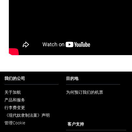
我们的公司
目的地
关于加航
为何预订我们的机票
在
产品和服务
新
窗
行李费变更
口
内
《现代奴隶制法案》声明
在
打
管理Cookie
新
客户支持
开
窗