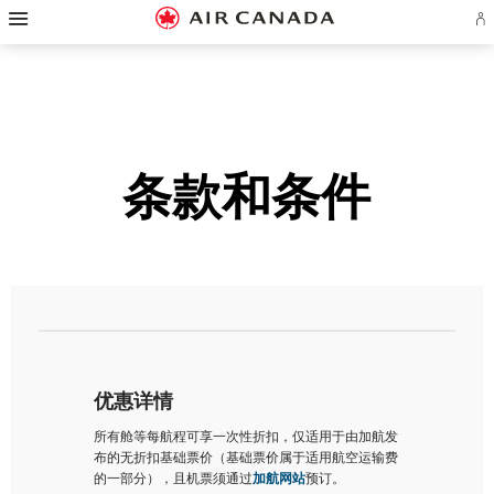
跳
跳
跳
跳
跳
跳
跳
登
至
至
至
至
至
至
至
录
主
主
内
搜
页
网
联
或
页
导
容
索
脚
页
系
创
航
栏
链
指
我
建
接
南
们
Ae
账
户
条款和条件
优惠详情
所有舱等每航程可享一次性折扣，仅适用于由加航发
布的无折扣基础票价（基础票价属于适用航空运输费
的一部分），且机票须通过
加航网站
预订。