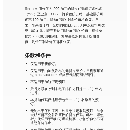
例如：使用价值为 200 加元的折扣代码预订多伦多
（YYZ）至巴黎（CDG）的单程航班时，基础票价可
优惠 100 加元。折扣代码的剩余价值将作废。反
之，如果预订同一航线的往返航班，则每航程均可优
惠 100 加元，即完整使用折扣代码的价值，获得总
额为 200 加元的折扣。 如果基础票价低于折扣价
值，则任何剩余价值都将作废。
条款和条件
仅适用于新预订。
仅适用于由加航发布的无折扣票价，且机票须通
过 aircanada.com 或旅行代理商网站预订。
不适用于加航假期预订。
旅行必须在收到本电子邮件之日起一（1）年内
进行。
本折扣代码仅适用于包含一（1）名旅客的预
订。
无论出于何种原因，如果您决定取消预订，加拿
大航空都不会补发替换的折扣代码。此外，即使
折扣代码用于预订可退款机票，折扣价值仍不可
退还并将作废。
当使用除加元之外的货币进行预订时，折扣金额