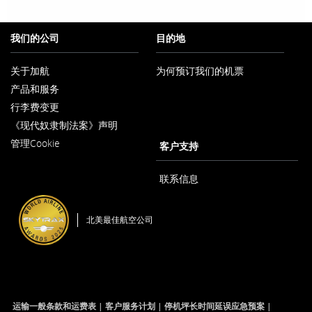
我们的公司
目的地
关于加航
为何预订我们的机票
在
产品和服务
新
窗
行李费变更
口
内
《现代奴隶制法案》声明
在
打
管理Cookie
新
客户支持
开
窗
口
内
联系信息
打
开
北美最佳航空公司
运输一般条款和运费表
客户服务计划
停机坪长时间延误应急预案