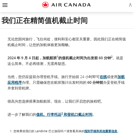
跳
跳
跳
跳
跳
跳
跳
登
至
至
至
至
至
至
至
录
主
主
内
搜
页
网
联
或
页
导
容
索
脚
页
系
我们正在精简值机截止时间
创
航
栏
链
指
我
建
接
南
们
Ae
账
户
无论您因何旅行，飞往何处，便利和安心都至关重要。因此我们正在精简值
机截止时间，让您的加航体验更加顺畅。
1
2
2024 年 9 月 4 日起，加航航班
的值机截止时间为出发前 60 分钟
。就是
这么简单。不必再猜测，无需再疑惑。
当然，您仍应提前办理登机手续。旅行开始前 24 小时即可
在线
或使用
加航
应用程序
办理。只需确保您在航班预计出发时间的
60 分钟前
办妥登机手续
并拿到登机牌。
很高兴您选择搭乘加航航班。现在，让我们开启您的旅程吧。
3
进一步了解我们的
值机、行李托运
和登机口截止时间
。
您将乘坐我们的 Landline 巴士旅段吗？请查看具体的
报到手续和其他重要信息
。