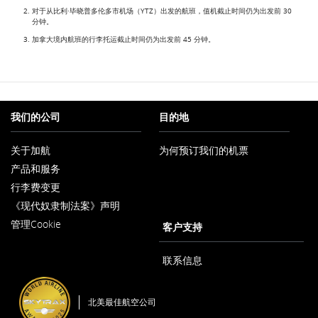
对于从比利·毕晓普多伦多市机场（YTZ）出发的航班，值机截止时间仍为出发前 30
分钟。
加拿大境内航班的行李托运截止时间仍为出发前 45 分钟。
我们的公司
目的地
关于加航
为何预订我们的机票
在
产品和服务
新
窗
行李费变更
口
内
《现代奴隶制法案》声明
在
打
管理Cookie
新
客户支持
开
窗
口
内
联系信息
打
开
北美最佳航空公司