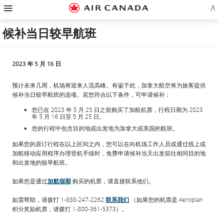
跳
跳
跳
跳
跳
跳
跳
登
至
至
至
至
至
至
至
录
主
主
内
搜
页
网
联
或
页
导
容
索
脚
页
系
候补当日较早航班
创
航
栏
链
指
我
建
接
南
们
Ae
账
户
2023 年 5 月 16 日
预计未来几周，机场将迎来人流高峰。有鉴于此，加拿大航空将为旅客提供
候补当日较早航班的选项。若您符合以下条件，可申请候补：
您已在 2023 年 5 月 25 日之前购买了加航机票，行程日期为 2023
年 5 月 16 日至 5 月 25 日。
您的行程中包含目的地或出发地为加拿大或美国的航班。
如果您的原订行程在以上区间之内，您可以在向机场工作人员或通过线上或
加航移动应用程序办理登机手续时，免费申请候补当天出发前往相同目的地
和出发地的较早航班。
如果您是通过
加航假期
购买的机票，请直接联系他们。
如需帮助，请拨打 1-888-247-2262
联系我们
（如果您的机票是 Aeroplan
积分奖励机票，请拨打 1-800-361-5373）。