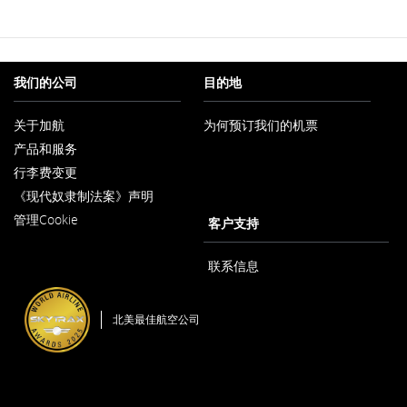
我们的公司
目的地
关于加航
为何预订我们的机票
在
产品和服务
新
窗
行李费变更
口
内
《现代奴隶制法案》声明
在
打
管理Cookie
新
客户支持
开
窗
口
内
联系信息
打
开
北美最佳航空公司