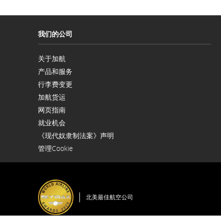
的
要
求。
我们的公司
关于加航
在
产品和服务
新
窗
行李费变更
口
内
加航货运
在
打
网页指南
新
开
窗
就业机会
口
在
内
《现代奴隶制法案》声明
新
在
打
窗
管理Cookie
新
开
口
窗
内
口
打
内
开
打
开
北美最佳航空公司