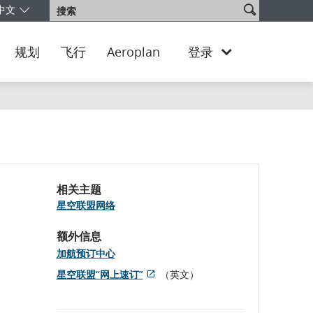
搜
中文
搜
的版本和语言。您目前正使用 United States Chinese 版本。
将以美元
索
索
网
站
规划
飞行
Aeroplan
登录
相关主题
星空联盟网络
额外信息
加航预订中心
星空联盟“网上速订”
（英文）
打
外
开
部
新
网