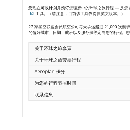
您现在可以计划并预订您理想中的环球之旅行程 — 从您自己的电脑
工具。（请注意，目前该工具仅提供英文版本。）
外
部
27 家星空联盟会员航空公司每天承运超过 21,000 次航班
网
的偏好城市、日期、航班以及服务舱等定制您的行程。想
站
可
能
关于环球之旅套票
不
符
关于环球之旅套票行程
合
无
Aeroplan 积分
障
碍
为您的行程节省时间
指
南
联系信息
和/
或
语
言
义
务