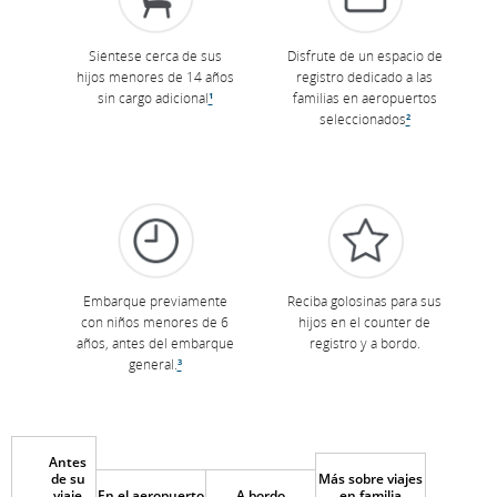
Siéntese cerca de sus
Disfrute de un espacio de
hijos menores de 14 años
registro dedicado a las
sin cargo adicional
¹
familias en aeropuertos
seleccionados
²
Embarque previamente
Reciba golosinas para sus
con niños menores de 6
hijos en el counter de
años, antes del embarque
registro y a bordo.
general.
³
Antes
de su
Más sobre viajes
viaje
En el aeropuerto
A bordo
en familia