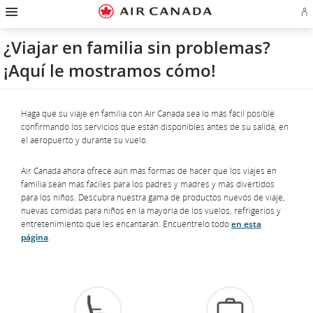
Ir
Omitir
Omitir
Ir
Omitir
Omitir
Omitir
In
a
y
y
a
y
y
y
se
página
pasar
pasar
campo
pasar
pasar
pasar
o
de
a
al
de
a
al
a
¿Viajar en familia sin problemas?
cr
inicio
la
contenido
búsqueda
los
mapa
Contáctenos
cu
pantalla
vínculos
del
¡Aquí le mostramos cómo!
d
de
del
sitio
Ae
navegación
pie
principal
de
página
Haga que su viaje en familia con Air Canada sea lo más fácil posible
confirmando los servicios que están disponibles antes de su salida, en
el aeropuerto y durante su vuelo.
Air Canada ahora ofrece aún más formas de hacer que los viajes en
familia sean más fáciles para los padres y madres y más divertidos
para los niños. Descubra nuestra gama de productos nuevos de viaje,
nuevas comidas para niños en la mayoría de los vuelos, refrigerios y
entretenimiento que les encantarán. Encuéntrelo todo
en esta
página
.