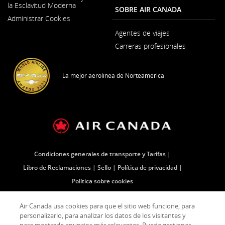
nueva
la Esclavitud Moderna
SOBRE AIR CANADA
Se
Administrar Cookies
abre
en
Agentes de viajes
una
ventana
Carreras profesionales
nueva
Se
abre
en
La mejor aerolínea de Norteamérica
una
ventana
nueva
Condiciones generales de transporte y Tarifas
Libro de Reclamaciones
Sello
Política de privacidad
Política sobre cookies
Air Canada usa cookies para que el sitio web funcione, para
Facebook
Se
Sitio
Twitter
Se
Sitio
YouTube
Se
Sitio
RSS
Se
Sitio
personalizarlo, para analizar los datos de los visitantes y
(Se
abre
externo
(Se
abre
externo
(Se
abre
externo
Feed
abre
externo