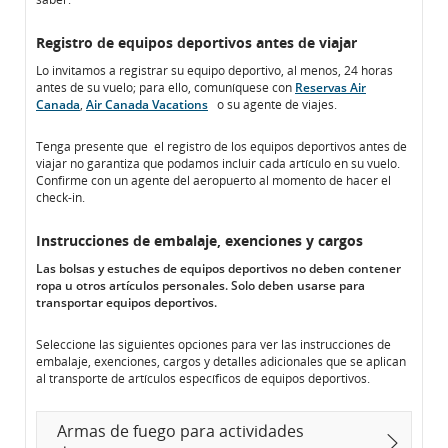
Registro de equipos deportivos antes de viajar
Lo invitamos a registrar su equipo deportivo, al menos, 24 horas
antes de su vuelo; para ello, comuníquese con
Reservas Air
Canada
,
Air Canada Vacations
o su agente de viajes.
Se
abre
Tenga presente que el registro de los equipos deportivos antes de
en
viajar no garantiza que podamos incluir cada artículo en su vuelo.
una
Confirme con un agente del aeropuerto al momento de hacer el
ventana
check-in.
nueva
Instrucciones de embalaje, exenciones y cargos
Las bolsas y estuches de equipos deportivos no deben contener
ropa u otros artículos personales. Solo deben usarse para
transportar equipos deportivos.
Seleccione las siguientes opciones para ver las instrucciones de
embalaje, exenciones, cargos y detalles adicionales que se aplican
al transporte de artículos específicos de equipos deportivos.
Armas de fuego para actividades