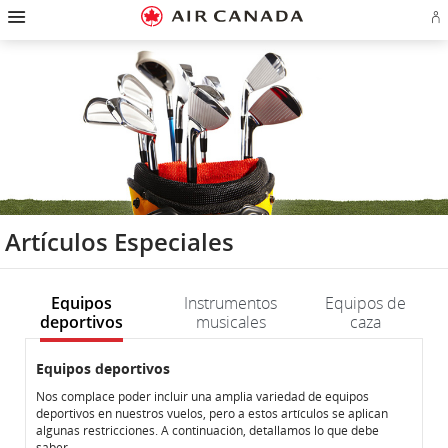
Ir
Omitir
Omitir
Ir
Omitir
Omitir
Omitir
In
a
y
y
a
y
y
y
se
página
pasar
pasar
campo
pasar
pasar
pasar
o
de
a
al
de
a
al
a
cr
inicio
la
contenido
búsqueda
los
mapa
Contáctenos
cu
pantalla
vínculos
del
d
de
del
sitio
Ae
navegación
pie
principal
de
página
Artículos Especiales
Equipos
Instrumentos
Equipos de
deportivos
musicales
caza
Equipos
Equipos
Equipos deportivos
deportivos
deportivos
Nos complace poder incluir una amplia variedad de equipos
deportivos en nuestros vuelos, pero a estos artículos se aplican
algunas restricciones. A continuación, detallamos lo que debe
saber.