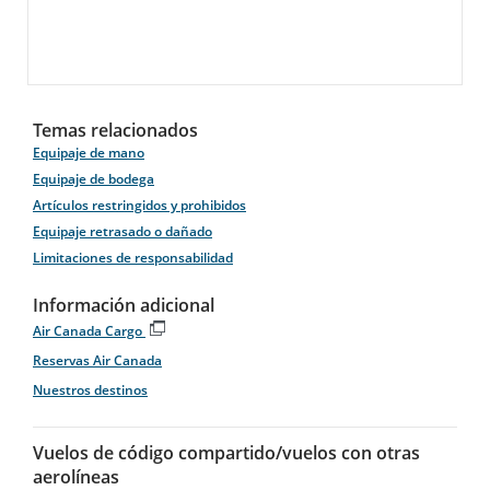
Temas relacionados
Equipaje de mano
Equipaje de bodega
Artículos restringidos y prohibidos
Equipaje retrasado o dañado
Limitaciones de responsabilidad
Información adicional
Air Canada Cargo
Se
Reservas Air Canada
abre
en
Nuestros destinos
una
ventana
nueva
Vuelos de código compartido/vuelos con otras
aerolíneas