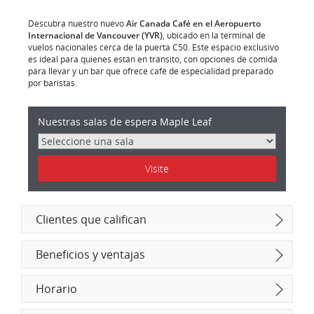
Descubra nuestro nuevo
Air Canada Café en el Aeropuerto
Internacional de Vancouver (YVR)
, ubicado en la terminal de
vuelos nacionales cerca de la puerta C50. Este espacio exclusivo
es ideal para quienes están en tránsito, con opciones de comida
para llevar y un bar que ofrece café de especialidad preparado
por baristas.
Características
Nuestras salas de espera Maple Leaf
de
las
Salas
de
espera
Visite
Maple
Leaf
Clientes que califican
Beneficios y ventajas
Horario