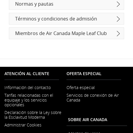
Normas y pautas
Términos y condiciones de admisión
Miembros de Air Canada Maple Leaf Club
ATENCIÓN AL CLIENTE
OFERTA ESPECIAL
Información del contacto
Oferta especial
Se
Tarifas relacionadas con el
Servicios de conexión de Air
abre
equipaje y los servicios
Canada
en
opcionales
una
ventana
Declaración sobre la Ley sobre
nueva
la Esclavitud Moderna
SOBRE AIR CANADA
Se
Administrar Cookies
abre
en