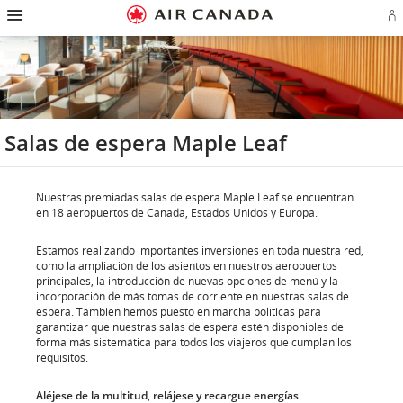
Ir
Omitir
Omitir
Ir
Omitir
Omitir
Omitir
In
a
y
y
a
y
y
y
se
página
pasar
pasar
campo
pasar
pasar
pasar
o
de
a
al
de
a
al
a
cr
inicio
la
contenido
búsqueda
los
mapa
Contáctenos
cu
pantalla
vínculos
del
d
de
del
sitio
Ae
navegación
pie
principal
de
página
Salas de espera Maple Leaf
Nuestras premiadas salas de espera Maple Leaf se encuentran
en 18 aeropuertos de Canadá, Estados Unidos y Europa.
Estamos realizando importantes inversiones en toda nuestra red,
como la ampliación de los asientos en nuestros aeropuertos
principales, la introducción de nuevas opciones de menú y la
incorporación de más tomas de corriente en nuestras salas de
espera. También hemos puesto en marcha políticas para
garantizar que nuestras salas de espera estén disponibles de
forma más sistemática para todos los viajeros que cumplan los
requisitos.
Aléjese de la multitud, relájese y recargue energías