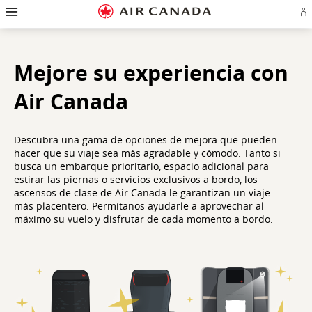
Ir
Omitir
Omitir
Ir
Omitir
Omitir
Omitir
In
a
y
y
a
y
y
y
se
página
pasar
pasar
campo
pasar
pasar
pasar
o
de
a
al
de
a
al
a
cr
inicio
la
contenido
búsqueda
los
mapa
Contáctenos
cu
pantalla
vínculos
del
Mejore su experiencia con
d
de
del
sitio
Ae
navegación
pie
principal
de
Air Canada
página
Descubra una gama de opciones de mejora que pueden
hacer que su viaje sea más agradable y cómodo. Tanto si
busca un embarque prioritario, espacio adicional para
estirar las piernas o servicios exclusivos a bordo, los
ascensos de clase de Air Canada le garantizan un viaje
más placentero. Permítanos ayudarle a aprovechar al
máximo su vuelo y disfrutar de cada momento a bordo.