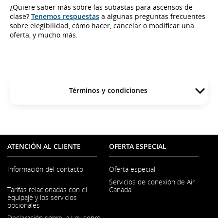
¿Quiere saber más sobre las subastas para ascensos de
clase?
Tenemos respuestas
a algunas preguntas frecuentes
sobre elegibilidad, cómo hacer, cancelar o modificar una
oferta, y mucho más.
Términos y condiciones
ATENCIÓN AL CLIENTE
OFERTA ESPECIAL
Información del contacto
Oferta especial
Servicios de conexión de Air
Se
Tarifas relacionadas con el
Canada
abre
equipaje y los servicios
en
opcionales
una
ventana
Declaración sobre la Ley sobre