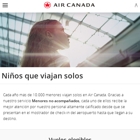
Ir
Omitir
Omitir
Ir
Omitir
Omitir
Omitir
In
a
y
y
a
y
y
y
se
página
pasar
pasar
campo
pasar
pasar
pasar
o
de
a
al
de
a
al
a
cr
inicio
la
contenido
búsqueda
los
mapa
Contáctenos
cu
pantalla
vínculos
del
d
de
del
sitio
Ae
navegación
pie
principal
de
página
Niños que viajan solos
Cada año más de 10.000 menores viajan solos en Air Canada. Gracias a
nuestro servicio
Menores no acompañados
, cada uno de ellos recibe la
mejor atención por nuestro personal altamente calificado desde que se
presentan en el mostrador de check-in del aeropuerto hasta que llegan a su
destino.
Vuelos elegibles