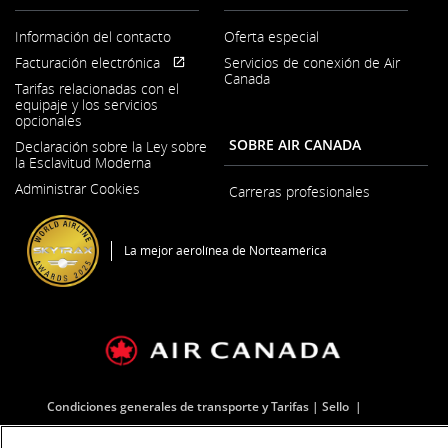
Información del contacto
Oferta especial
Se
Facturación electrónica
Servicios de conexión de Air
abre
Se
Sitio
Canada
en
Tarifas relacionadas con el
abre
externo
una
equipaje y los servicios
en
que
ventana
opcionales
una
puede
nueva
ventana
no
SOBRE AIR CANADA
Declaración sobre la Ley sobre
nueva
cumplir
la Esclavitud Moderna
con
Se
las
Administrar Cookies
abre
Carreras profesionales
pautas
Se
en
de
abre
una
accesibilidad
en
ventana
La mejor aerolínea de Norteamérica
o
una
nueva
las
ventana
preferencias
nueva
lingüísticas.
Condiciones generales de transporte y Tarifas
Sello
Política de privacidad
Política sobre cookies
Condiciones de uso