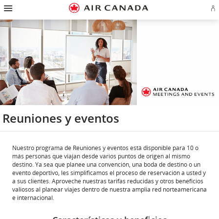
Ir
Omitir
Omitir
Ir
Omitir
Omitir
Omitir
In
a
y
y
a
y
y
y
se
página
pasar
pasar
campo
pasar
pasar
pasar
o
de
a
al
de
a
al
a
cr
inicio
la
contenido
búsqueda
los
mapa
Contáctenos
cu
pantalla
vínculos
del
d
de
del
sitio
Ae
navegación
pie
principal
de
página
Reuniones y eventos
Nuestro programa de Reuniones y eventos está disponible para 10 o
más personas que viajan desde varios puntos de origen al mismo
destino. Ya sea que planee una convención, una boda de destino o un
evento deportivo, les simplificamos el proceso de reservación a usted y
a sus clientes. Aproveche nuestras tarifas reducidas y otros beneficios
valiosos al planear viajes dentro de nuestra amplia red norteamericana
e internacional.