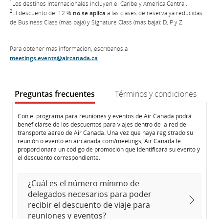
1
Los destinos internacionales incluyen el Caribe y América Central.
2
El descuento del 12 %
no se aplica
a las clases de reserva ya reducidas
de Business Class (más baja) y Signature Class (más baja): D, P y Z.
Para obtener más información, escríbanos a
meetings.events@aircanada.ca
Preguntas frecuentes
Términos y condiciones
Preguntas
Preguntas
Con el programa para reuniones y eventos de Air Canada podrá
beneficiarse de los descuentos para viajes dentro de la red de
frecuentes
frecuentes
transporte aéreo de Air Canada. Una vez que haya registrado su
reunión o evento en aircanada.com/meetings, Air Canada le
proporcionará un código de promoción que identificará su evento y
el descuento correspondiente.
¿Cuál es el número mínimo de
delegados necesarios para poder
recibir el descuento de viaje para
reuniones y eventos?