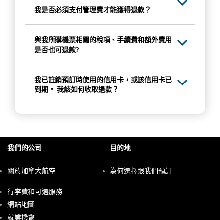
我是否必須支付管理費才能獲得退款？
與我所購機票相關的稅項、手續費和額外費用
是否也可退款?
我已註銷預訂時使用的信用卡，或該信用卡已
到期。 我該如何收取退款？
我們的公司
目的地
關於加拿大航空
為何選擇跟我們預訂
以
行李費和可選服務
新
視
網站地圖
窗
開
就業機會