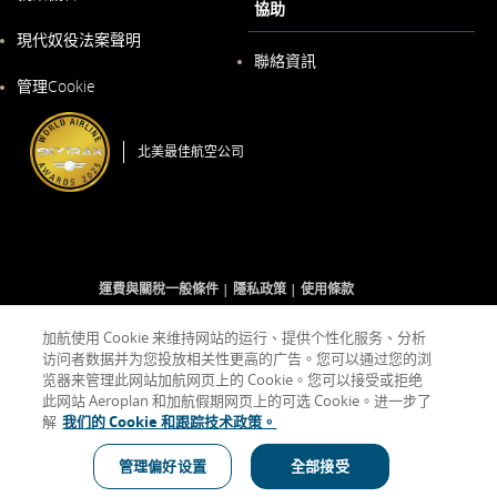
協助
啟
以
現代奴役法案聲明
新
視
聯絡資訊
以
窗
管理Cookie
新
開
視
啟
窗
開
北美最佳航空公司
啟
運費與關稅一般條件
隱私政策
使用條款
加航使用 Cookie 来维持网站的运行、提供个性化服务、分析
访问者数据并为您投放相关性更高的广告。您可以通过您的浏
Facebook
以
外
Twitter
以
外
YouTube
以
外
RSS
以
外
(開
新
部
(開
新
部
(開
新
部
Feeds
新
部
览器来管理此网站加航网页上的 Cookie。您可以接受或拒绝
啟
視
網
啟
視
網
啟
視
網
(開
視
網
此网站 Aeroplan 和加航假期网页上的可选 Cookie。进一步了
新
窗
站
新
窗
站
新
窗
站
啟
窗
站
解
我们的 Cookie 和跟踪技术政策。
視
開
可
視
開
可
視
開
可
新
開
可
窗)
啟
能
窗)
啟
能
窗)
啟
能
視
啟
能
不
不
不
窗)
不
管理偏好设置
全部接受
表示外部網站可能不符合無障礙指南和/或未遵守我們的語言義務。
符
符
符
符
合
合
合
合