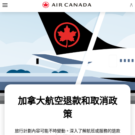
跳
漢
至
堡
登
跳
主
導
入
至
頁
覽
跳
或
主
至
建
導
跳
內
立
覽
至
容
Ae
跳
搜
帳
至
尋
跳
戶
頁
欄
至
脚
跳
網
連
至
頁
結
聯
地
絡
圖
我
們
加拿大航空退款和取消政
策
旅行計劃內容可能不時變動。深入了解航班或服務的退款