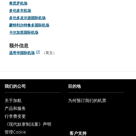
件
希思罗机场
多伦多市机场
多伦多皮尔逊国际机场
蒙特利尔特鲁多国际机场
卡尔加里国际机场
额外信息
温哥华国际机场
（英文）
打
外
开
部
新
网
窗
站
口
可
能
我们的公司
目的地
不
符
关于加航
为何预订我们的机票
合
在
无
产品和服务
新
障
窗
行李费变更
碍
口
指
内
《现代奴隶制法案》声明
南
在
打
管理Cookie
新
客户支持
开
和/