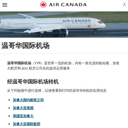
跳
跳
跳
跳
跳
跳
跳
登
至
至
至
至
至
至
至
录
主
主
内
搜
页
网
联
或
页
导
容
索
脚
页
系
创
航
栏
链
指
我
建
接
南
们
Ae
账
户
温哥华国际机场
温哥华国际机场
（YVR）是世界一流的机场，内有一座先进的航站楼，加拿
大航空和 Jazz 航空公司在此提供运营服务
经温哥华国际机场转机
从下列链接中进行选择，以便查看和打印经温哥华转机的实用信息
加拿大国内航班之间
加拿大至美国
美国至加拿大
加拿大至国际航班