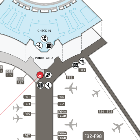
预
计
出
发
及
抵
达
时
间、
航
班