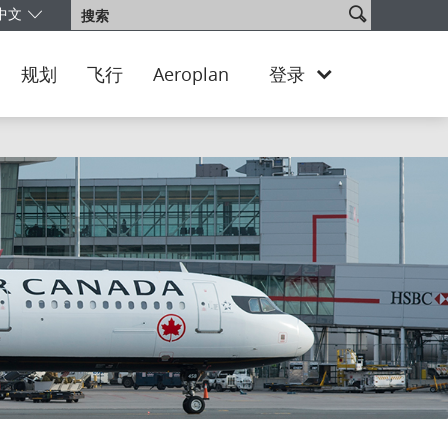
搜
中文
搜
的版本和语言。您目前正使用 Canada Chinese 版本。
将以加元 -
CA
索
索
网
站
规划
飞行
Aeroplan
登录