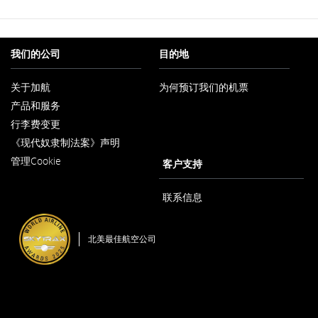
我们的公司
目的地
关于加航
为何预订我们的机票
在
产品和服务
新
窗
行李费变更
口
内
《现代奴隶制法案》声明
在
打
管理Cookie
新
客户支持
开
窗
口
内
联系信息
打
开
北美最佳航空公司