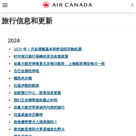
跳
跳
跳
跳
跳
跳
跳
登
至
至
至
至
至
至
至
录
主
主
内
搜
页
网
联
或
页
导
容
索
脚
页
系
旅行信息和更新
创
航
栏
链
指
我
建
接
南
们
Ae
账
户
2024
2025 年 1 月起调整基本和舒适经济舱机票
针对假日旅行高峰的灵活改签政策
加拿大航空将恢复北京每日航班，上海航班增至每日一班
古巴全国性停电
飓风米尔顿
往返伊朗的航班
加航预订中心：联系信息更新
我们正在精简值机截止时间
加拿大航空劳资谈判与您的旅行
往返或途径贝鲁特
您将携带爱犬入境美国吗？
麦克默里堡和大草原城发生野火