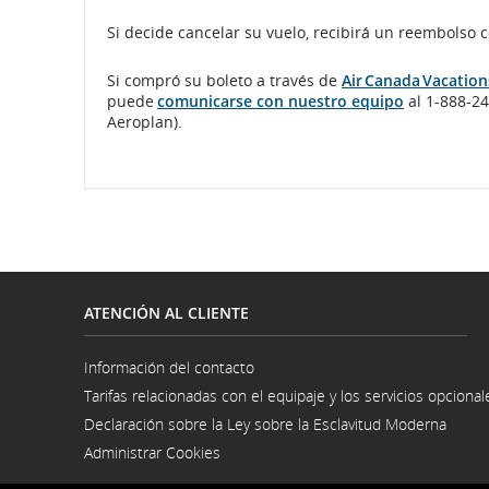
Si decide cancelar su vuelo, recibirá un reembolso 
Si compró su boleto a través de
Air Canada Vacation
puede
comunicarse con nuestro equipo
al 1-888-24
Aeroplan).
ATENCIÓN AL CLIENTE
Información del contacto
Se
Tarifas relacionadas con el equipaje y los servicios opcional
abre
en
Declaración sobre la Ley sobre la Esclavitud Moderna
una
Se
ventana
Administrar Cookies
abre
nueva
en