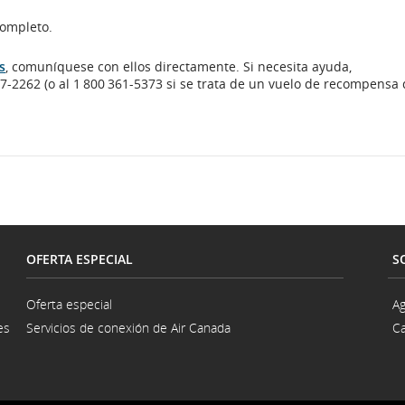
completo.
s
, comuníquese con ellos directamente. Si necesita ayuda,
7-2262 (o al 1 800 361-5373 si se trata de un vuelo de recompensa
OFERTA ESPECIAL
S
Oferta especial
Ag
es
Servicios de conexión de Air Canada
Ca