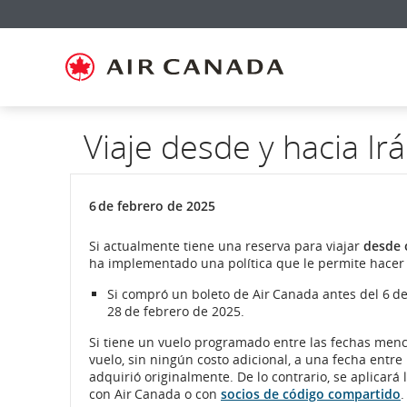
Ir
Omitir
Omitir
Ir
Omitir
Omitir
Omitir
a
y
y
a
y
y
y
página
pasar
pasar
campo
pasar
pasar
pasar
de
a
al
de
a
al
a
inicio
la
contenido
búsqueda
los
mapa
Contáctenos
pantalla
vínculos
del
de
del
sitio
navegación
pie
principal
de
Viaje desde y hacia Ir
página
6 de febrero de 2025
Si actualmente tiene una reserva para viajar
desde 
ha implementado una política que le permite hacer c
Si compró un boleto de Air Canada antes del 6 de 
28 de febrero de 2025.
Si tiene un vuelo programado entre las fechas me
vuelo, sin ningún costo adicional, a una fecha entre
adquirió originalmente. De lo contrario, se aplicará
con Air Canada o con
socios de código compartido
.