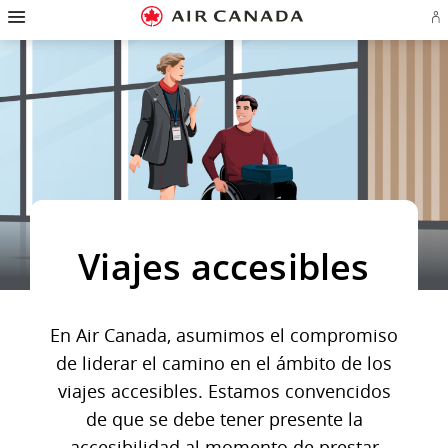
Ir
Omitir
Omitir
Ir
Omitir
Omitir
Omitir
In
a
y
y
a
y
y
y
se
página
pasar
pasar
campo
pasar
pasar
pasar
o
de
a
al
de
a
al
a
cr
inicio
la
contenido
búsqueda
los
mapa
Contáctenos
cu
pantalla
vínculos
del
d
de
del
sitio
Ae
navegación
pie
principal
de
página
Viajes accesibles
En Air Canada, asumimos el compromiso
de liderar el camino en el ámbito de los
viajes accesibles. Estamos convencidos
de que se debe tener presente la
accesibilidad al momento de prestar