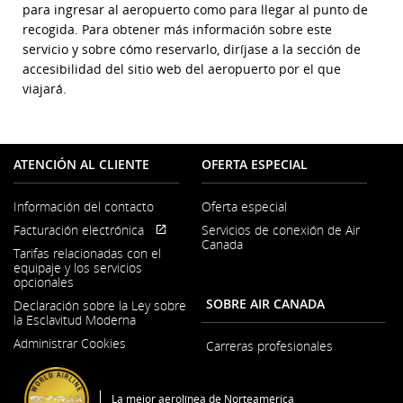
para ingresar al aeropuerto como para llegar al punto de
recogida. Para obtener más información sobre este
servicio y sobre cómo reservarlo, diríjase a la sección de
accesibilidad del sitio web del aeropuerto por el que
viajará.
ATENCIÓN AL CLIENTE
OFERTA ESPECIAL
Información del contacto
Oferta especial
Se
Facturación electrónica
Servicios de conexión de Air
abre
Se
Sitio
Canada
en
Tarifas relacionadas con el
abre
externo
una
equipaje y los servicios
en
que
ventana
opcionales
una
puede
nueva
ventana
no
SOBRE AIR CANADA
Declaración sobre la Ley sobre
nueva
cumplir
la Esclavitud Moderna
con
Se
las
Administrar Cookies
abre
Carreras profesionales
pautas
Se
en
de
abre
una
accesibilidad
en
ventana
La mejor aerolínea de Norteamérica
o
una