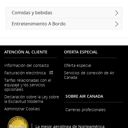
Comidas y bebidas
Entretenimiento A Bordo
ATENCIÓN AL CLIENTE
OFERTA ESPECIAL
Información del contacto
Oferta especial
Se
Facturación electrónica
Servicios de conexión de Air
abre
Se
Sitio
Canada
en
Tarifas relacionadas con el
abre
externo
una
equipaje y los servicios
en
que
ventana
opcionales
una
puede
nueva
ventana
no
SOBRE AIR CANADA
Declaración sobre la Ley sobre
nueva
cumplir
la Esclavitud Moderna
con
Se
las
Administrar Cookies
abre
Carreras profesionales
pautas
Se
en
de
abre
una
accesibilidad
en
ventana
La mejor aerolínea de Norteamérica
o
una
nueva