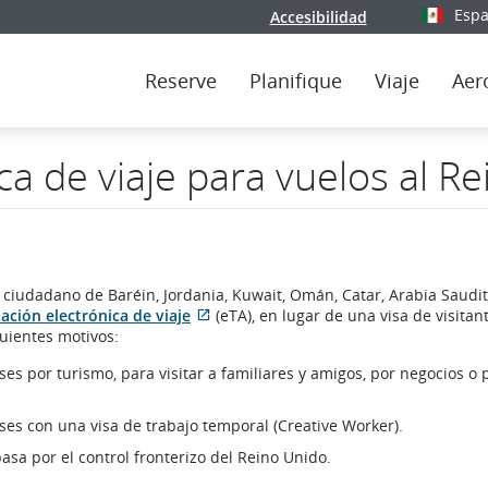
Espa
Accesibilidad
Seleccio
Reserve
Planifique
Viaje
Aer
ca de viaje para vuelos al R
s ciudadano de Baréin, Jordania, Kuwait, Omán, Catar, Arabia Saudit
Sitio
ación electrónica de viaje
(eTA), en lugar de una visa de visitant
externo
guientes motivos:
que
s por turismo, para visitar a familiares y amigos, por negocios o 
puede
no
cumplir
es con una visa de trabajo temporal (Creative Worker).
con
pasa por el control fronterizo del Reino Unido.
las
pautas