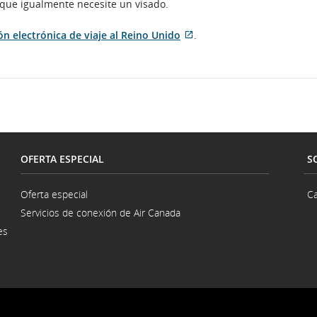
e que igualmente necesite un visado.
de
accesibilidad
Sitio
n electrónica de viaje al Reino Unido
o
.
externo
las
que
preferencias
puede
lingüísticas.
no
cumplir
con
las
pautas
de
OFERTA ESPECIAL
S
accesibilidad
o
Oferta especial
Ca
las
preferencias
Servicios de conexión de Air Canada
lingüísticas.
es
na
a