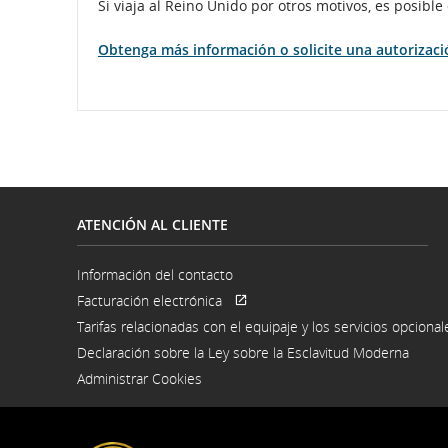
Si viaja al Reino Unido por otros motivos, es posibl
Obtenga más información o solicite una autorizació
ATENCIÓN AL CLIENTE
Información del contacto
Se
Facturación electrónica
abre
Se
Sitio
en
Tarifas relacionadas con el equipaje y los servicios opcional
abre
externo
una
en
que
ventana
Declaración sobre la Ley sobre la Esclavitud Moderna
una
puede
Se
nueva
ventana
no
Administrar Cookies
abre
nueva
cumplir
en
con
una
las
venta
pautas
nuev