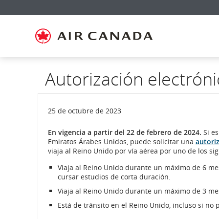
Ir
Omitir
Omitir
Ir
Omitir
Omitir
Omitir
a
y
y
a
y
y
y
página
pasar
pasar
campo
pasar
pasar
pasar
de
a
al
de
a
al
a
inicio
la
contenido
búsqueda
los
mapa
Contáctenos
pantalla
vínculos
del
de
del
sitio
navegación
pie
principal
de
Autorización electróni
página
25 de octubre de 2023
En vigencia a partir del 22 de febrero de 2024.
Si e
Emiratos Árabes Unidos, puede solicitar una
autoriz
viaja al Reino Unido por vía aérea por uno de los si
Viaja al Reino Unido durante un máximo de 6 mese
cursar estudios de corta duración.
Viaja al Reino Unido durante un máximo de 3 mes
Está de tránsito en el Reino Unido, incluso si no 