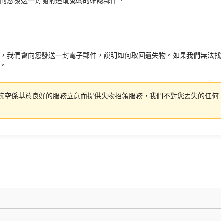
向您發送一封隨附追蹤號碼的確認郵件。
南
和/
或
未
遵
守
，我們會向您發送一封電子郵件，說明如何取回遺失物。如果我們無法找
我
。
們
的
語
航空係基於良好的服務立意而提供失物招領服務，我們不對您丟失的任何
言
。
義
務。