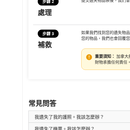
提交遺失物品表後，我們會
步驟 2
處理
原
定
如果我們找到您的遺失物品
和
步驟 3
您的物品，我們也會回覆您
補救
預
計
重要須知：
加拿大
財物承擔任何責任
出
發
及
抵
常見問答
達
我遺失了我的護照。我該怎麼辦？
時
我遺失了機票。我該怎麼辦？