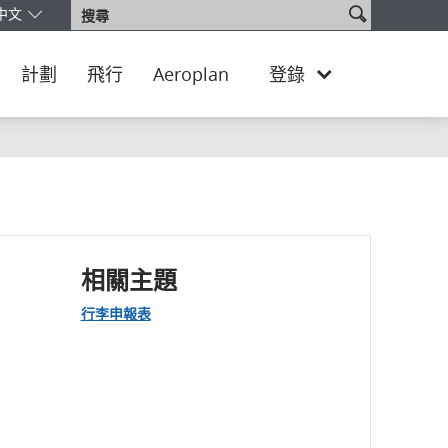
搜
中文
搜
版本和語言。您目前正使用 Hong Kong SAR, China Traditional Chi
尋
尋
網
站
計劃
飛行
Aeroplan
登錄
相關主題
行李申報表