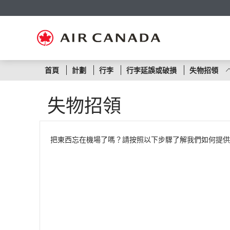
跳
跳
跳
跳
跳
跳
跳
至
至
至
至
至
至
至
主
主
內
搜
頁
網
聯
頁
導
容
尋
脚
頁
絡
覽
欄
連
地
我
結
圖
們
依
首頁
計劃
行李
行李延誤或破損
失物招領
照
失物招領
航
線
把東西忘在機場了嗎？請按照以下步驟了解我們如何提供
或
航
班
號
碼