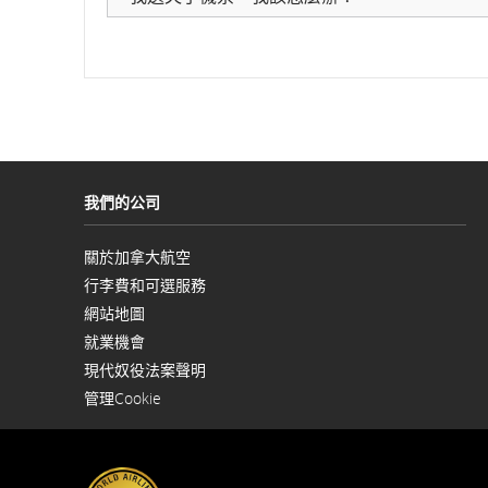
間、
航
班
延
誤
我們的公司
和
關於加拿大航空
取
以
行李費和可選服務
新
消
視
網站地圖
窗
等
開
就業機會
以
啟
現代奴役法案聲明
新
相
以
視
管理Cookie
新
窗
視
關
開
窗
啟
開
資
啟