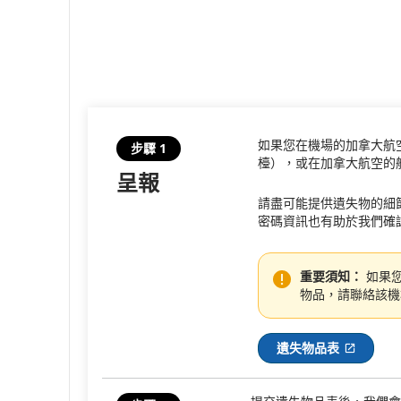
顯
示
的
加
如果您在機場的加拿大航
步驟 1
檯），或在加拿大航空的
拿
呈報
大
請盡可能提供遺失物的細
密碼資訊也有助於我們確
航
空
重要須知：
如果您
物品，請聯絡該機
航
班
遺失物品表
外部網
狀
態。