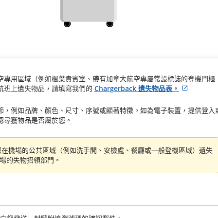
空專用區域（例如楓葉貴賓室、帶有加拿大航空專屬常設標誌的登機門櫃
航班上遺失物品，請填寫我們的
Chargerback 遺失物品表。
外
部
節，例如品牌、顏色、尺寸、序號或顯著特徵。如為電子裝置，提供登入
網
認尋獲物品是否屬於您。
站
可
能
在機場的公共區域（例如洗手間、安檢處、餐廳或一般登機區域）遺失
不
場的失物招領部門。
符
合
無
站可能不符合無障礙指南和/或未遵守我們的語言義務。
障
礙
指