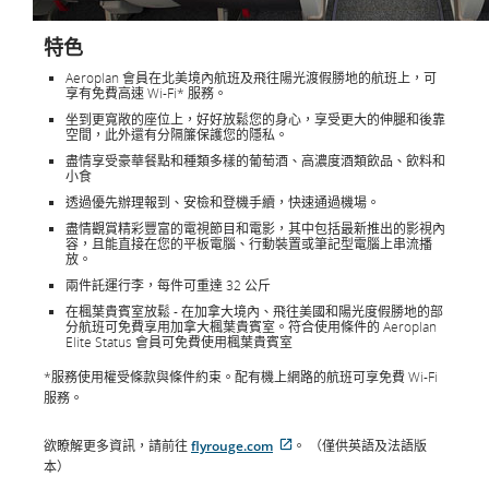
特色
Aeroplan 會員在北美境內航班及飛往陽光渡假勝地的航班上，可
享有免費高速 Wi-Fi* 服務。
坐到更寬敞的座位上，好好放鬆您的身心，享受更大的伸腿和後靠
空間，此外還有分隔簾保護您的隱私。
盡情享受豪華餐點和種類多樣的葡萄酒、高濃度酒類飲品、飲料和
小食
透過優先辦理報到、安檢和登機手續，快速通過機場。
盡情觀賞精彩豐富的電視節目和電影，其中包括最新推出的影視內
容，且能直接在您的平板電腦、行動裝置或筆記型電腦上串流播
放。
兩件託運行李，每件可重達 32 公斤
在楓葉貴賓室放鬆 - 在加拿大境內、飛往美國和陽光度假勝地的部
分航班可免費享用加拿大楓葉貴賓室。符合使用條件的 Aeroplan
Elite Status 會員可免費使用楓葉貴賓室
*服務使用權受條款與條件約束。配有機上網路的航班可享免費 Wi-Fi
服務。
欲瞭解更多資訊，請前往
flyrouge.com
。 （僅供英語及法語版
外
本）
部