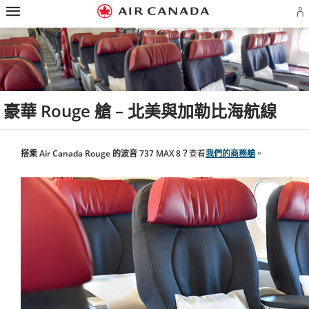
漢
跳
跳
跳
跳
跳
跳
跳
堡
至
至
至
至
至
至
至
登
導
主
主
內
搜
頁
網
聯
入
覽
頁
導
容
尋
脚
頁
絡
或
覽
欄
連
地
我
建
結
圖
們
立
A
帳
戶
豪華 Rouge 艙 – 北美與加勒比海航線
搭乘 Air Canada Rouge 的波音 737 MAX 8？
查看
我們的商務艙
。