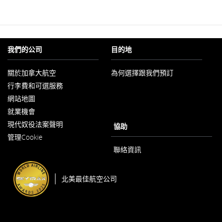
網
站
可
能
不
我們的公司
目的地
符
合
關於加拿大航空
為何選擇跟我們預訂
無
以
障
行李費和可選服務
新
礙
視
網站地圖
指
窗
南
開
就業機會
以
啟
和/
現代奴役法案聲明
新
協助
或
以
視
管理Cookie
新
未
窗
視
遵
開
聯絡資訊
窗
啟
守
開
我
啟
們
北美最佳航空公司
的
語
言
義