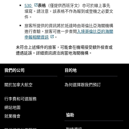
不
530
表格
（僅提供西班牙文）亦可於線上事先
符
外
填寫。請注意，該表格不作為報到或登機之必要文
合
部
件。
無
網
旅客所提供的資訊將於抵達時由哥倫比亞海關機構
障
站
進行查驗。旅客可進一步查閱
入境哥倫比亞的海關
礙
可
申報相關資訊
。
指
能
外
南
不
未符合上述條件的旅客，可能會在機場接受額外檢查或
部
和/
符
遭遇延誤。詳細資訊請洽詢當地海關機構。
網
或
合
站
未
無
可
遵
障
我們的公司
目的地
能
守
礙
不
我
指
符
們
關於加拿大航空
為何選擇跟我們預訂
南
合
的
和/
無
以
語
或
行李費和可選服務
障
新
言
未
礙
視
義
網站地圖
遵
指
窗
務。
守
協助
就業機會
南
開
我
和/
啟
們
以
或