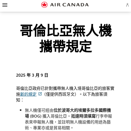
漢
跳
跳
跳
跳
跳
跳
跳
堡
登
至
至
至
至
至
至
至
導
入
覽
主
主
內
搜
頁
網
聯
或
建
頁
導
容
尋
脚
頁
絡
哥倫比亞無人機
立
覽
欄
連
地
我
Ae
帳
結
圖
們
戶
攜帶規定
2025 年 3 月 9 日
哥倫比亞政府已針對攜帶無人機入境哥倫比亞的旅客實
施
新的規定
（僅提供西班牙文）。以下為旅客須
外
知：
部
無人機僅可經由
位於波哥大的埃爾多拉多國際機
網
場
(BOG)
攜入哥倫比亞。
抵達時
須填寫
行李申報
站
表來申報無人機，並註明無人機設備的用途為藝
可
術、專業亦或是貿易相關。
能