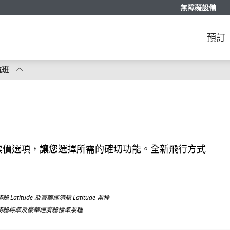
無障礙設備
預訂
航班
票價選項，讓您選擇所需的確切功能。全新飛行方式
tude 及豪華經濟艙 Latitude 票種
務艙標準及豪華經濟艙標準票種