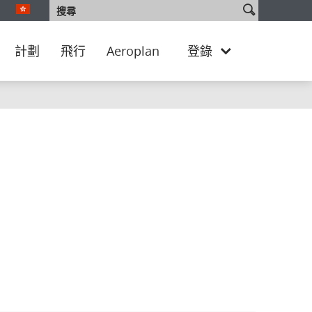
搜
搜
選擇您的版本和語言。您目前正使用 Hong Kong SAR, China Traditio
尋
尋
網
站
計劃
飛行
Aeroplan
登錄