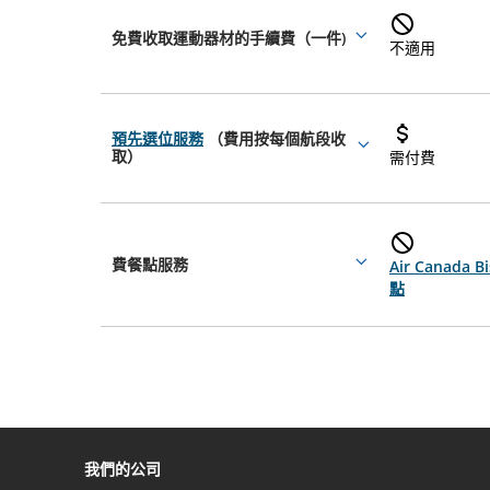
免費收取運動器材的手續費（一件)
More
不適用
details
預先選位服務
（費用按每個航段收
More
取）
需付費
details
費餐點服務
Air Canada 
More
點
details
我們的公司