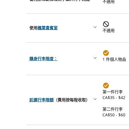
More
不適用
訊。
驗
details
使用
楓葉貴賓室
More
不適用
details
隨身行李限度：
1 件個人物品
More
details
第一件行李
CA$35 - $42
託運行李限額
（費用按每程收取）
More
details
第二件行李
CA$50 - $60