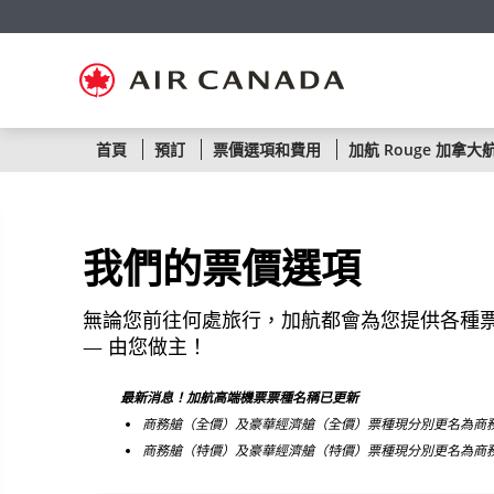
跳
跳
跳
跳
跳
跳
跳
至
至
至
至
至
至
至
主
主
內
搜
頁
網
聯
頁
導
容
尋
脚
頁
絡
覽
欄
連
地
我
結
圖
們
依
首頁
預訂
票價選項和費用
加航 Rouge 加拿大
照
航
我們的票價選項
線
或
無論您前往何處旅行，加航都會為您提供各種
— 由您做主！
航
最新消息！加航高端機票票種名稱已更新
班
商務艙（全價）及豪華經濟艙（全價）票種現分別更名為商務艙 Lati
號
商務艙（特價）及豪華經濟艙（特價）票種現分別更名為商
碼