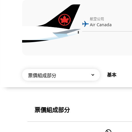
顯
航空公司
示
的
加
拿
大
基本
航
空
票
航
價
票價組成部分
班
組
狀
成
票
價
態。