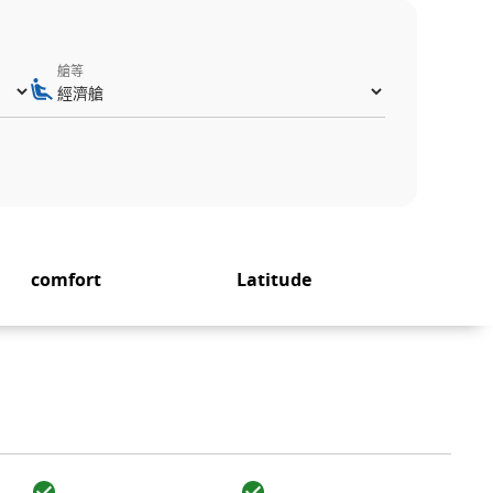
艙等
comfort
Latitude