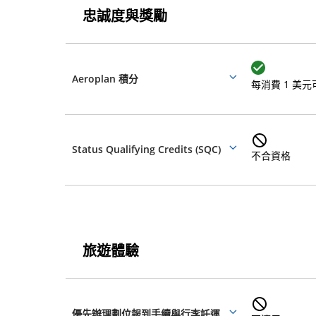
間、
忠誠度與獎勵
度
航
與
忠
班
誠
獎
度
Aeroplan 積分
More
每消費 1 美元可
延
與
勵
details
獎
誤
勵
和
Status Qualifying Credits (SQC)
More
不合資格
取
details
消
旅
等
遊
相
旅遊體驗
體
關
驗
旅
遊
資
體
優先辦理劃位報到手續與行李託運