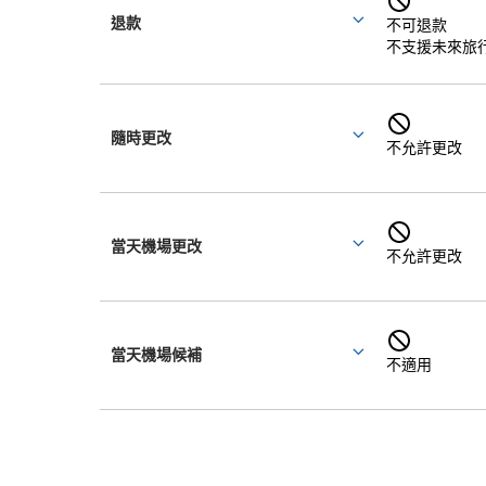
部
組
退款
不可退款
More
成
分
原
不支援未來旅
details
部
定
分
和
隨時更改
More
不允許更改
details
預
計
當天機場更改
出
More
不允許更改
details
發
及
當天機場候補
More
不適用
抵
details
達
忠
時
誠