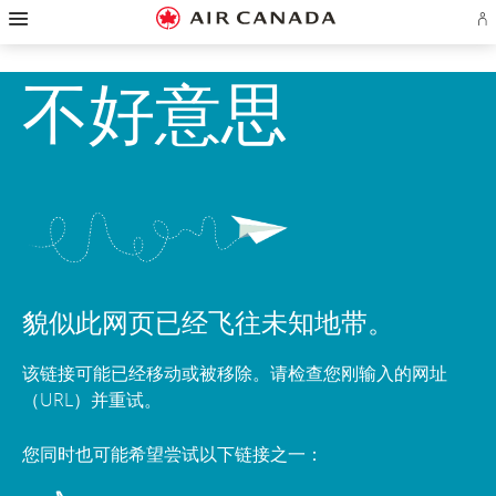
跳
跳
跳
跳
跳
跳
跳
登
至
至
至
至
至
至
至
录
主
主
内
搜
页
网
联
或
页
导
容
索
脚
页
系
不好意思
创
航
栏
链
指
我
建
接
南
们
Ae
账
户
貌似此网页已经飞往未知地带。
该链接可能已经移动或被移除。请检查您刚输入的网址
（URL）并重试。
您同时也可能希望尝试以下链接之一：