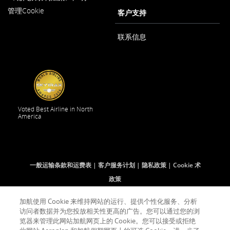
在
打
管理Cookie
新
客户支持
开
窗
口
内
联系信息
打
开
Voted Best Airline in North
America
一般运输条款和运费表
客户服务计划
隐私政策
Cookie 术
政策
加航使用 Cookie 来维持网站的运行、提供个性化服务、分析
访问者数据并为您投放相关性更高的广告。您可以通过您的浏
Facebook
在
外
Twitter
在
外
YouTube
在
外
RSS
在
外
(打
新
部
(打
新
部
(打
新
部
Feeds
新
部
览器来管理此网站加航网页上的 Cookie。您可以接受或拒绝
开
窗
网
开
窗
网
开
窗
网
(打
窗
网