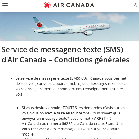
Passez
Passer
Passer
Passez
Passer
Passer
Passer
Ou
à
à
au
au
aux
au
à
u
la
la
contenu
champ
liens
plan
Pour
se
page
navigation
de
en
du
nous
o
d'accueil
principale
recherche
bas
site
joindre
cr
de
u
page
c
Aé
Service de messagerie texte (SMS)
d'Air Canada – Conditions générales
Le service de messagerie texte (SMS) d'Air Canada vous permet
de recevoir, sur votre appareil mobile, des messages texte liés à
votre enregistrement et contenant des renseignements sur les
vols.
Si vous désirez annuler TOUTES les demandes d'avis sur les
vols, vous pouvez le faire en tout temps. Vous n'avez qu'à
envoyer un message texte* avec le mot «
ARRET
» à
Air Canada au numéro 66222, au Canada et aux États-Unis.
Vous recevrez alors le message suivant sur votre appareil
mobile :