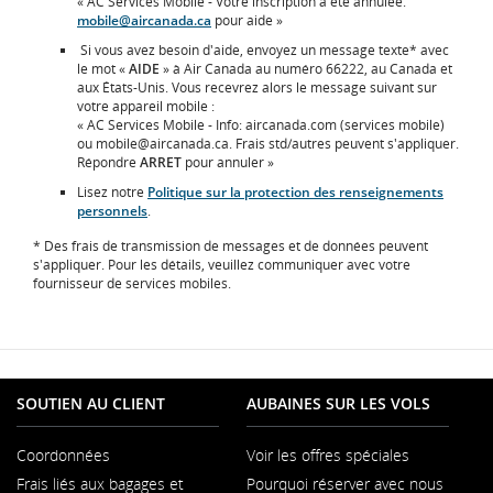
« AC Services Mobile - Votre inscription a été annulée.
mobile@aircanada.ca
pour aide »
Si vous avez besoin d'aide, envoyez un message texte* avec
le mot «
AIDE
» à Air Canada au numéro 66222, au Canada et
aux États-Unis. Vous recevrez alors le message suivant sur
votre appareil mobile :
« AC Services Mobile - Info: aircanada.com (services mobile)
ou mobile@aircanada.ca. Frais std/autres peuvent s'appliquer.
Répondre
ARRET
pour annuler »
Lisez notre
Politique sur la protection des renseignements
personnels
.
* Des frais de transmission de messages et de données peuvent
s'appliquer. Pour les détails, veuillez communiquer avec votre
fournisseur de services mobiles.
SOUTIEN AU CLIENT
AUBAINES SUR LES VOLS
Coordonnées
Voir les offres spéciales
S'ouvre
Frais liés aux bagages et
Pourquoi réserver avec nous
dans