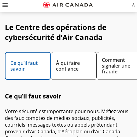
Passez
Passer
Passer
Passez
Passer
Passer
Passer
Ou
à
à
au
au
aux
au
à
u
la
la
contenu
champ
liens
plan
Pour
se
page
navigation
de
en
du
nous
o
d'accueil
principale
recherche
bas
site
joindre
Le Centre des opérations de
cr
de
u
page
c
cybersécurité d’Air Canada
Aé
Comment
Ce qu’il faut
À qui faire
signaler une
savoir
confiance
fraude
Ce qu’il faut savoir
Votre sécurité est importante pour nous. Méfiez-vous
des faux comptes de médias sociaux, publicités,
courriels, messages textes ou appels prétendant
provenir d’Air Canada, d’Aéroplan ou d’Air Canada