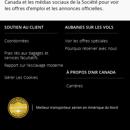
Canada et les médias sociaux de la Société pour voir
les offres d’emploi et les annonces officielles.
SOUTIEN AU CLIENT
AUBAINES SUR LES VOLS
Coordonnées
Voir les offres spéciales
Pourquoi réserver avec nous
S'ouvre
Frais liés aux bagages et
dans
services facultatifs
une
nouvelle
Rapport sur l’esclavage moderne
fenêtre
À PROPOS D'AIR CANADA
S'ouvre
Gérer Les Cookies
dans
une
Carrières
nouvelle
fenêtre
S'ouvre
dans
une
Meilleur transporteur aérien en Amérique du Nord
nouvelle
fenêtre