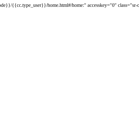
de}}/{{cc.type_user}}/home.html#/home:" accesskey="0" class="sr-onl