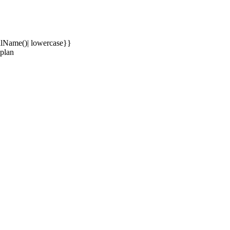
llName()| lowercase}}
plan