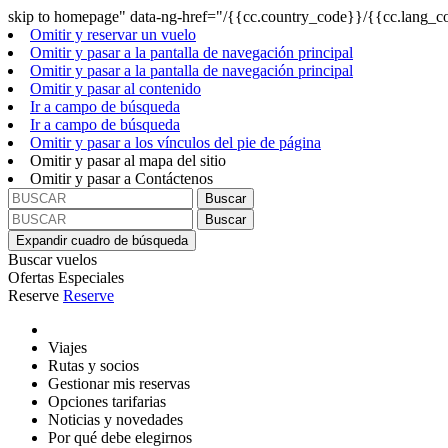
skip to homepage" data-ng-href="/{{cc.country_code}}/{{cc.lang_co
Omitir y reservar un vuelo
Omitir y pasar a la pantalla de navegación principal
Omitir y pasar a la pantalla de navegación principal
Omitir y pasar al contenido
Ir a campo de búsqueda
Ir a campo de búsqueda
Omitir y pasar a los vínculos del pie de página
Omitir y pasar al mapa del sitio
Omitir y pasar a Contáctenos
Buscar
Buscar
Expandir cuadro de búsqueda
Buscar vuelos
Ofertas Especiales
Reserve
Reserve
Viajes
Rutas y socios
Gestionar mis reservas
Opciones tarifarias
Noticias y novedades
Por qué debe elegirnos