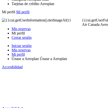
Tarjetas de crédito Aeroplan
Mi perfil
Mi perfil
{{cui.getUserFu
Air Canada Aero
Mis reservas
Mi perfil
Cerrar sesión
Iniciar sesión
Mis reservas
Mi perfil
Únase a Aeroplan
Únase a Aeroplan
Accesibilidad