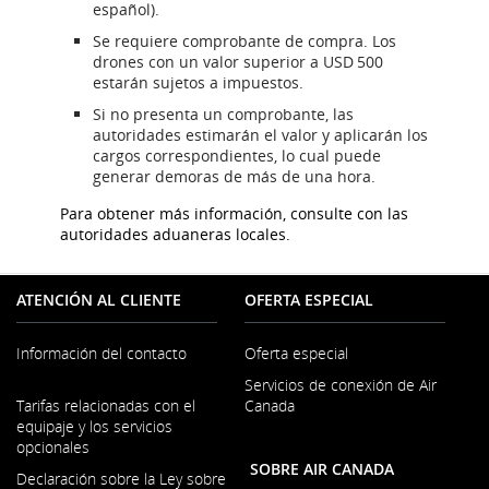
Sitio
español).
externo
Se requiere comprobante de compra. Los
que
drones con un valor superior a USD 500
puede
estarán sujetos a impuestos.
no
cumplir
Si no presenta un comprobante, las
con
autoridades estimarán el valor y aplicarán los
las
cargos correspondientes, lo cual puede
pautas
generar demoras de más de una hora.
de
accesibilidad
Para obtener más información, consulte con las
o
autoridades aduaneras locales.
las
preferencias
lingüísticas.
ATENCIÓN AL CLIENTE
OFERTA ESPECIAL
Información del contacto
Oferta especial
Servicios de conexión de Air
Se
Tarifas relacionadas con el
Canada
abre
equipaje y los servicios
en
opcionales
una
SOBRE AIR CANADA
ventana
Declaración sobre la Ley sobre