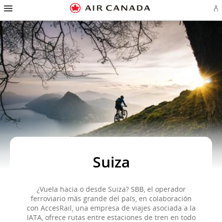
Ir
Omitir
Omitir
Ir
Omitir
Omitir
Omitir
In
a
y
y
a
y
y
y
se
página
pasar
pasar
campo
pasar
pasar
pasar
o
de
a
al
de
a
al
a
cr
inicio
la
contenido
búsqueda
los
mapa
Contáctenos
cu
pantalla
vínculos
del
d
de
del
sitio
Ae
navegación
pie
principal
de
página
Suiza
¿Vuela hacia o desde Suiza? SBB, el operador
ferroviario más grande del país, en colaboración
con AccesRail, una empresa de viajes asociada a la
IATA, ofrece rutas entre estaciones de tren en todo