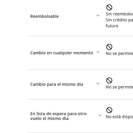
de
la
y
Sin reembols
Reembolsable
tarifa
More
Sin crédito pa
de
details
futuro
llegada,
demoras
Cambio en cualquier momento
No se permit
More
y
details
cancelaci
Cambio para el mismo día
More
No se permit
details
En lista de espera para otro
No está dispo
More
vuelo el mismo día
details