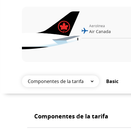
por
número
Aerolínea
de
vuelo.
Informac
sobre
horarios
Basic
program
Componentes
y
de
estimado
Componentes de la tarifa
la
de
tarifa
Componentes
salida