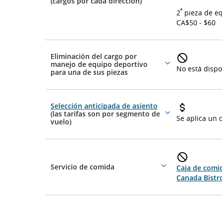
More
(cargos por cada dirección)
details
ª
2
pieza de e
CA$50 - $60
Eliminación del cargo por
manejo de equipo deportivo
More
No está dispo
para una de sus piezas
details
Selección anticipada de asiento
(las tarifas son por segmento de
More
Se aplica un 
vuelo)
details
Servicio de comida
Caja de comid
More
Canada Bistr
details