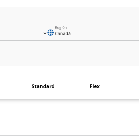
Región
ión
Standard
Flex
ados
s