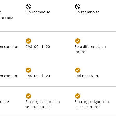
o
Sin reembolso
Sin reembolso
ra viajo
en cambios
CA$100 - $120
Solo diferencia en
tarifa*
ones.
en cambios
CA$100 - $120
CA$100 - $120
nible
Sin cargo alguno en
Sin cargo alguno en
†
†
selectas rutas
selectas rutas