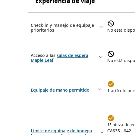
Experiencia de viaje
viaje
Experiencia
de
Check-in y manejo de equipaje
viaje
More
prioritarios
No está dispo
details
Acceso a las
salas de espera
More
Maple Leaf
No está dispo
details
Equipaje de mano permitido
1 artículo pe
More
details
1
ª
pieza de e
Límite de equipaje de bodega
CA$35 - $42