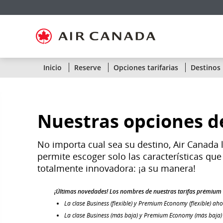
Ir
Omitir
Omitir
Ir
Omitir
Omitir
Omitir
a
y
y
a
y
y
y
página
pasar
pasar
campo
pasar
pasar
pasar
de
a
al
de
a
al
a
inicio
la
contenido
búsqueda
los
mapa
Contáctenos
pantalla
vínculos
del
de
del
sitio
navegación
pie
Estado
Inicio
Reserve
Opciones tarifarias
Destinos
principal
de
página
de
vuelos
Nuestras opciones de
de
Air
No importa cual sea su destino, Air Canada l
permite escoger solo las características qu
Canada
totalmente innovadora: ¡a su manera!
por
¡Últimas novedades! Los nombres de nuestras tarifas prémiu
ruta
La clase Business (flexible) y Premium Economy (flexible) a
La clase Business (más baja) y Premium Economy (más baja
o