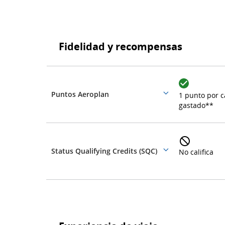
Fidelidad
y
Fidelidad y recompensas
recompensas
Fidelidad
y
recompensas
Puntos Aeroplan
1 punto por 
More
gastado**
details
Status Qualifying Credits (SQC)
No califica
More
details
Experiencia
de