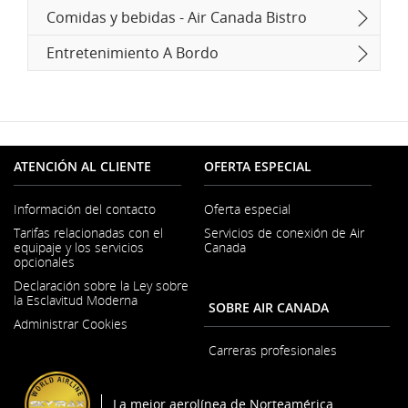
Comidas y bebidas - Air Canada Bistro
Entretenimiento A Bordo
ATENCIÓN AL CLIENTE
OFERTA ESPECIAL
Información del contacto
Oferta especial
Se
Tarifas relacionadas con el
Servicios de conexión de Air
abre
equipaje y los servicios
Canada
en
opcionales
una
ventana
Declaración sobre la Ley sobre
nueva
la Esclavitud Moderna
SOBRE AIR CANADA
Se
Administrar Cookies
abre
en
Carreras profesionales
una
Se
ventana
abre
nueva
en
La mejor aerolínea de Norteamérica
una