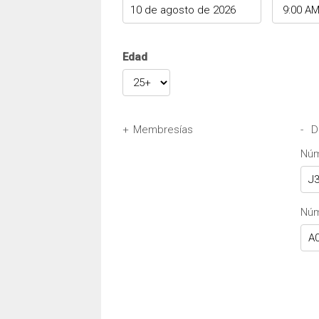
Edad
+
Membresías
-
D
Avis Wizard / Número preferido
Núm
Budget BCN / FastBreak Número
Nú