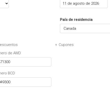
País de residencia
escuentos
+
Cupones
ero de AWD
Avis Cupón
mero BCD
Budget Cupón