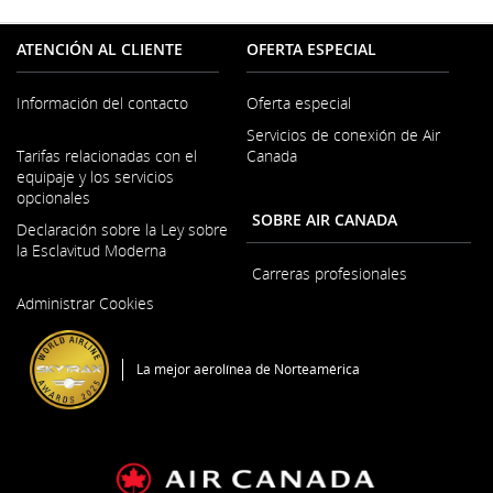
ATENCIÓN AL CLIENTE
OFERTA ESPECIAL
Información del contacto
Oferta especial
Servicios de conexión de Air
Se
Tarifas relacionadas con el
Canada
abre
equipaje y los servicios
en
opcionales
una
SOBRE AIR CANADA
ventana
Declaración sobre la Ley sobre
nueva
la Esclavitud Moderna
Carreras profesionales
Se
Administrar Cookies
abre
Se
en
abre
una
en
La mejor aerolínea de Norteamérica
ventana
una
nueva
ventana
nueva