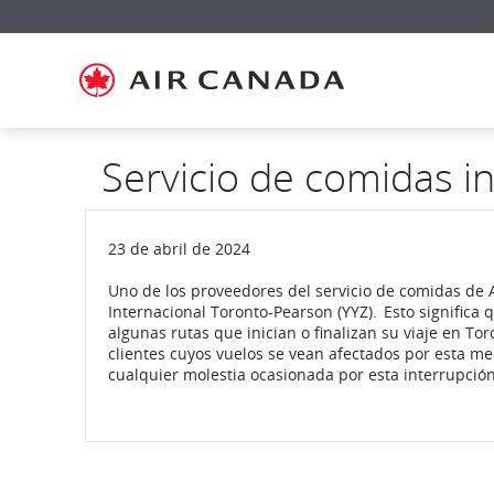
Ir
Omitir
Omitir
Ir
Omitir
Omitir
Omitir
a
y
y
a
y
y
y
página
pasar
pasar
campo
pasar
pasar
pasar
de
a
al
de
a
al
a
inicio
la
contenido
búsqueda
los
mapa
Contáctenos
pantalla
vínculos
del
de
del
sitio
navegación
pie
principal
de
Servicio de comidas i
página
23 de abril de 2024
Uno de los proveedores del servicio de comidas de A
Internacional Toronto-Pearson (YYZ). Esto signific
algunas rutas que inician o finalizan su viaje en T
clientes cuyos vuelos se vean afectados por esta m
cualquier molestia ocasionada por esta interrupción