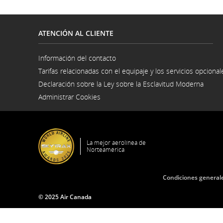
ATENCIÓN AL CLIENTE
Información del contacto
Se
Tarifas relacionadas con el equipaje y los servicios opcional
abre
en
Declaración sobre la Ley sobre la Esclavitud Moderna
una
Se
ventana
Administrar Cookies
abre
nueva
en
una
venta
nuev
La mejor aerolínea de
Norteamérica
Condiciones generale
© 2025 Air Canada