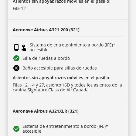
leyenda
Asientos sin apoyabrazos móviles en el pasillo:
explicativa
Fila 12
en
la
parte
inferior.
La
Aeronave
Airbus A321-200 (321)
sigla
IFE
hace
referencia
Sistema de entretenimiento a bordo (IFE)*
al
accesible
sistema
de
Silla de ruedas a bordo
entretenimiento
a
Baño accesible para sillas de ruedas
bordo.
Asientos sin apoyabrazos móviles en el pasillo:
Filas 12, 14 y 27, asiento 15D y todos los asientos de la
cabina Signature Class de Air Canada
Aeronave
Airbus A321XLR (321)
Sistema de entretenimiento a bordo (IFE)*
accesible