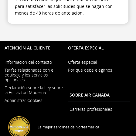
para satisfacer las solicitudes que se hagan con
menos de 48 horas de antelación.
ATENCIÓN AL CLIENTE
OFERTA ESPECIAL
Información del contacto
Oferta especial
Se
Tarifas relacionadas con el
Por qué debe elegirnos
abre
equipaje y los servicios
en
opcionales
una
ventana
Declaración sobre la Ley sobre
nueva
la Esclavitud Moderna
SOBRE AIR CANADA
Se
Administrar Cookies
abre
en
Carreras profesionales
una
Se
ventana
abre
nueva
en
La mejor aerolínea de Norteamérica
una
ventana