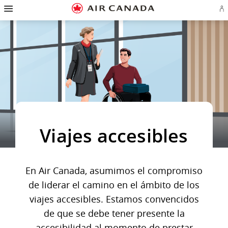
Ir
Omitir
Omitir
Ir
Omitir
Omitir
Omitir
In
a
y
y
a
y
y
y
se
página
pasar
pasar
campo
pasar
pasar
pasar
o
de
a
al
de
a
al
a
cr
inicio
la
contenido
búsqueda
los
mapa
Contáctenos
cu
pantalla
vínculos
del
d
de
del
sitio
Ae
navegación
pie
principal
de
página
Viajes accesibles
En Air Canada, asumimos el compromiso
de liderar el camino en el ámbito de los
viajes accesibles. Estamos convencidos
de que se debe tener presente la
accesibilidad al momento de prestar