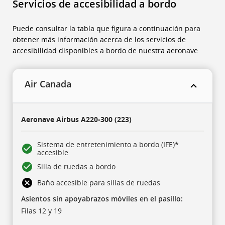
Servicios de accesibilidad a bordo
Puede consultar la tabla que figura a continuación para
obtener más información acerca de los servicios de
accesibilidad disponibles a bordo de nuestra aeronave.
Air Canada
A
continuación,
Aeronave
Airbus A220-300 (223)
se
muestra
una
tabla
Sistema de entretenimiento a bordo (IFE)*
con
accesible
cinco
columnas.
Silla de ruedas a bordo
Está
compuesta
Baño accesible para sillas de ruedas
por
una
fila
Asientos sin apoyabrazos móviles en el pasillo:
con
Filas 12 y 19
encabezados,
tres