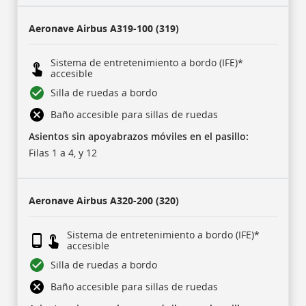
filas
desplegables
con
Aeronave
Airbus A319-100 (319)
subencabezados,
una
por
cada
Sistema de entretenimiento a bordo (IFE)*
una
accesible
de
nuestras
Silla de ruedas a bordo
aerolíneas,
y
Baño accesible para sillas de ruedas
17
filas
de
Asientos sin apoyabrazos móviles en el pasillo:
datos
Filas 1 a 4, y 12
para
cada
tipo
de
aeronave.
Aeronave
Airbus A320-200 (320)
También
hay
íconos
que
Sistema de entretenimiento a bordo (IFE)*
representan
accesible
algunos
de
Silla de ruedas a bordo
estos
datos.
Baño accesible para sillas de ruedas
Tienen
una