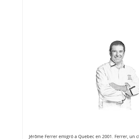
y
de
llegada,
demoras
y
cancelaciones.
Jérôme Ferrer emigró a Quebec en 2001. Ferrer, un c