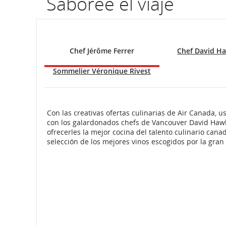
Saboree el viaje
por
número
Chef Jérôme Ferrer
Chef David H
de
Sommelier Véronique Rivest
vuelo.
Información
sobre
Con las creativas ofertas culinarias de Air Canada,
con los galardonados chefs de Vancouver David Hawks
horarios
ofrecerles la mejor cocina del talento culinario can
selección de los mejores vinos escogidos por la gra
programados
y
estimados
de
salida