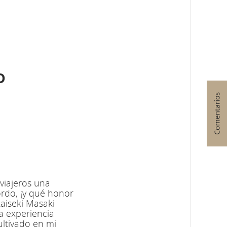
o
 viajeros una
rdo, ¡y qué honor
kaiseki Masaki
a experiencia
ltivado en mi