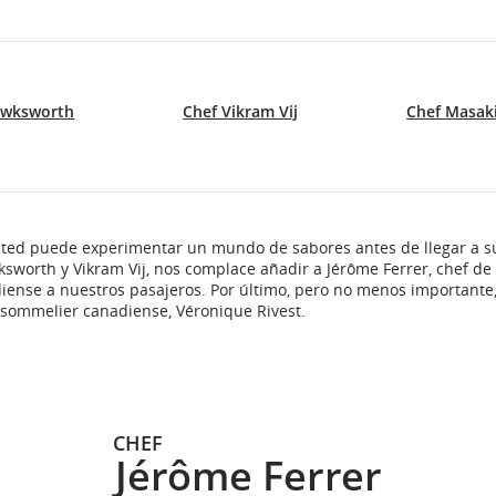
awksworth
Chef Vikram Vij
Chef Masak
 usted puede experimentar un mundo de sabores antes de llegar a 
worth y Vikram Vij, nos complace añadir a Jérôme Ferrer, chef de
adiense a nuestros pasajeros. Por último, pero no menos important
n sommelier canadiense, Véronique Rivest.
CHEF
Jérôme Ferrer