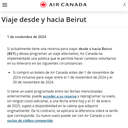
Ir
Omitir
Omitir
Ir
Omitir
Omitir
Omitir
In
a
y
y
a
y
y
y
se
página
pasar
pasar
campo
pasar
pasar
pasar
o
de
a
al
de
a
al
a
Viaje desde y hacia Beirut
cr
inicio
la
contenido
búsqueda
los
mapa
Contáctenos
cu
pantalla
vínculos
del
d
de
del
sitio
Ae
navegación
pie
principal
de
1 de noviembre de 2024
página
Si actualmente tiene una reserva para viajar
desde o hacia Beirut
(BEY)
y desea programar un viaje alternativo, Air Canada ha
implementado una política que le permite hacer cambios voluntarios
en su itinerario en las siguientes circunstancias:
Si compró un boleto de Air Canada antes del 1 de noviembre de
2024 inclusive para viajar entre el 1 de noviembre de 2024 y el
30 de noviembre de 2024.
Si tiene un vuelo programado entre las fechas mencionadas
anteriormente, puede
acceder a su reserva
y reprogramar su vuelo,
sin ningún costo adicional, a una fecha entre hoy y el 31 de enero
de 2025, sujeto a disponibilidad en la cabina que adquirió
originalmente. De lo contrario, se aplicará la diferencia sobre la tarifa
que corresponda. Su nuevo vuelo puede ser con Air Canada o con
socios de código compartido
.