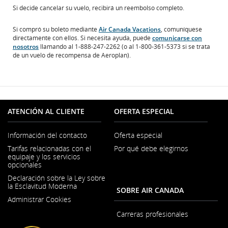
Si decide cancelar su vuelo, recibirá un reembolso completo.
Si compró su boleto mediante
Air Canada Vacations
, comuníquese
directamente con ellos. Si necesita ayuda, puede
comunicarse con
nosotros
llamando al 1-888-247-2262 (o al 1-800-361-5373 si se trata
de un vuelo de recompensa de Aeroplan).
ATENCIÓN AL CLIENTE
OFERTA ESPECIAL
Información del contacto
Oferta especial
Se
Tarifas relacionadas con el
Por qué debe elegirnos
abre
equipaje y los servicios
en
opcionales
una
ventana
Declaración sobre la Ley sobre
nueva
la Esclavitud Moderna
SOBRE AIR CANADA
Se
Administrar Cookies
abre
en
Carreras profesionales
una
Se
ventana