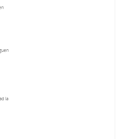
en
iguen
ad la