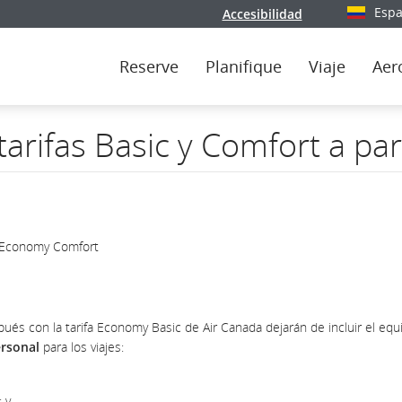
Espa
Accesibilidad
Seleccio
Reserve
Planifique
Viaje
Aer
tarifas Basic y Comfort a pa
y Economy Comfort
ués con la tarifa Economy Basic de Air Canada dejarán de incluir el equ
ersonal
para los viajes:
 y