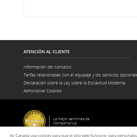
ATENCIÓN AL CLIENTE
Información del contacto
Se
Tarifas relacionadas con el equipaje y los servicios opcional
abre
en
Declaración sobre la Ley sobre la Esclavitud Moderna
una
Se
ventana
Administrar Cookies
abre
nueva
en
una
venta
nuev
La mejor aerolínea de
Norteamérica
Air Canada usa cookies para que el sitio web funcione, para personalizar