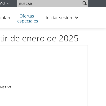
ñol
Buscar
ne su edición e idioma. En este momento, se encuentra en la edici
Ofertas
oplan
Iniciar sesión
especiales
rtir de enero de 2025
ipaje de