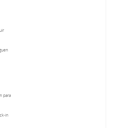
ir
iguen
in para
ck-in