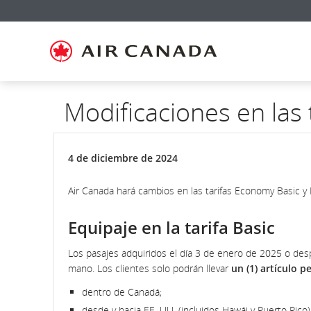
Ir
Omitir
Omitir
Ir
Omitir
Omitir
Omitir
a
y
y
a
y
y
y
página
pasar
pasar
campo
pasar
pasar
pasar
de
a
al
de
a
al
a
inicio
la
contenido
búsqueda
los
mapa
Contáctenos
pantalla
vínculos
del
de
del
sitio
navegación
pie
principal
de
Modificaciones en las 
página
4 de diciembre de 2024
Air Canada hará cambios en las tarifas Economy Basic 
Equipaje en la tarifa Basic
Los pasajes adquiridos el día 3 de enero de 2025 o desp
mano. Los clientes solo podrán llevar
un (1) artículo p
dentro de Canadá;
desde y hacia EE. UU. (incluidos Hawái y Puerto Rico);